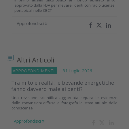
Il primo ausilio diagnostico al mondo abilitato all'IA
approvato dalla FDA per rilevare i denti con radiolucenze
periapicali nelle CBCT
Approfondisci
Altri Articoli
APPROFONDIMENTI
31 Luglio 2026
Tra mito e realtà: le bevande energetiche
fanno davvero male ai denti?
Una revisione scientifica aggiornata separa le evidenze
dalle convinzioni diffuse e fotografa lo stato attuale delle
conoscenze
Approfondisci