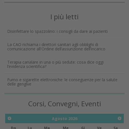
I più letti
Disinfettare lo spazzolino: i consigli da dare ai pazienti
La CAO richiama i direttori sanitari agli obblighi di
comunicazione all'Ordine dell’assunzione dell’incarico
Terapia canalare in una o più sedute: cosa dice oggi
l’evidenza scientifica?
Fumo e sigarette elettroniche: le conseguenze per la salute
delle gengive
Corsi, Convegni, Eventi
Agosto
2026
Do
Lu
Ma
Me
Gi
Ve
Sa