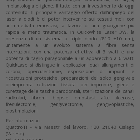
implantologia e igiene. Il tutto con un investimento da oggi
contenuto. Il principale vantaggio offerto dall’impiego del
laser a diodi è di poter intervenire sui tessuti molli con
un’immediata emostasi, a favore di una guarigione più
rapida e meno traumatica. In QuickWhite Laser 3W, la
presenza di un sistema a triplo diodo (810 ±10 nm),
unitamente a un evoluto sistema a fibra senza
interruzioni, con una potenza effettiva di 3 watt e una
potenza di taglio paragonabile a un apparecchio a 6 watt.
QuickLase si distingue in applicazioni quali allungamenti di
corona, operculectomie, esposizione di impianti e
ricostruzioni protesiche, preparazioni del solco gengivale
preimpronta, retrazioni tissutali per impronte, igiene e
curettage delle tasche parodontali, sterilizzazione dei canali
radicolari, fibromi, biopsie, emostasi, afte ulcerose,
frenulectomie, gengivectomie, gengivoplastiche,
biostimolazioni.
Per informazioni:
QuattroTi - Via Maestri del lavoro, 120 21040 Cislago
(Varese)
tel. 02 96409029