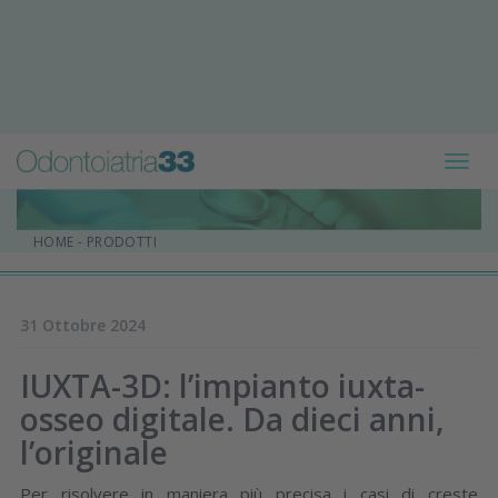
Toggl
navig
HOME
-
PRODOTTI
31 Ottobre 2024
IUXTA-3D: l’impianto iuxta-
osseo digitale. Da dieci anni,
l’originale
Per risolvere in maniera più precisa i casi di creste