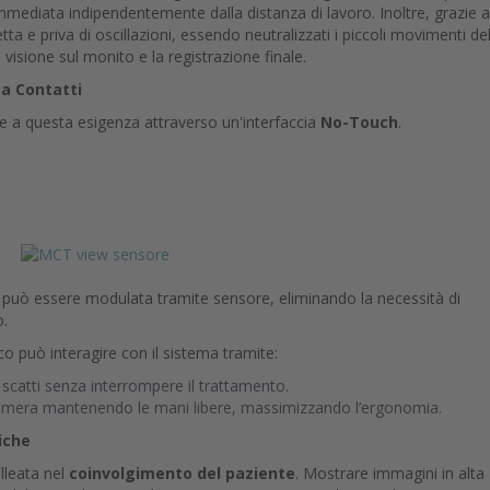
mediata indipendentemente dalla distanza di lavoro. Inoltre, grazie a
ta e priva di oscillazioni, essendo neutralizzati i piccoli movimenti de
 visione sul monito e la registrazione finale.
za Contatti
de a questa esigenza attraverso un'interfaccia
No-Touch
.
, può essere modulata tramite sensore, eliminando la necessità di
o.
co può interagire con il sistema tramite:
e scatti senza interrompere il trattamento.
ecamera mantenendo le mani libere, massimizzando l’ergonomia.
iche
lleata nel
coinvolgimento del paziente
. Mostrare immagini in alta