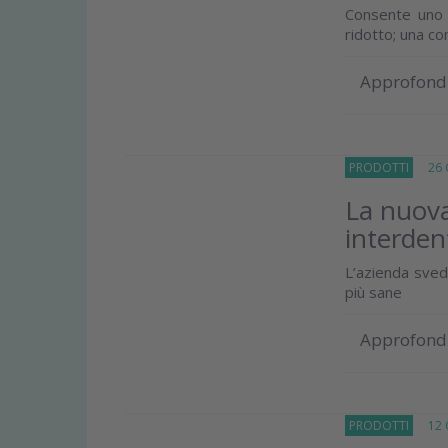
Consente uno 
ridotto; una co
Approfond
PRODOTTI
26 G
La nuova 
interden
L’azienda sved
più sane
Approfond
PRODOTTI
12 G