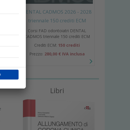
DENTAL CADMOS 2026 - 2028
triennale 150 crediti ECM
Corsi FAD odontoiatri DENTAL
CADMOS triennale 150 crediti ECM
Crediti ECM:
150 crediti
Prezzo:
280,00 € IVA inclusa
Libri
e