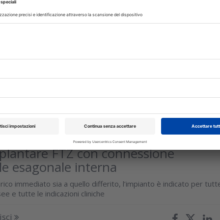
rvati
glio 2026
plantare FTZ con connessione
le esagonale interna
arico immediato sia a quello differito, l’impianto è indicato per tutt
ee e tutte le indicazioni cliniche
isci