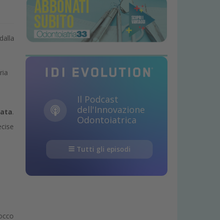
dalla
ria
Il Podcast
dell'Innovazione
rata
.
Odontoiatrica
ecise
Tutti gli episodi
tocco