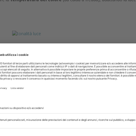
ntazione molto utile da archiviare poiché possono fornire evidenza d
 sensi della Legge 219 del 22 dicembre 2017, le videoregistrazioni è
 l'acquisizione del consenso informato, momento fondamentale del
ata a soffitto o a parete, la lampada MCT View si connette al PC dello
io digitale dai molteplici utilizzi.
ne MCT View significa investire in una tecnologia che eleva lo standard
inico in una attività documentata e condivisibile.
liccando qui
.