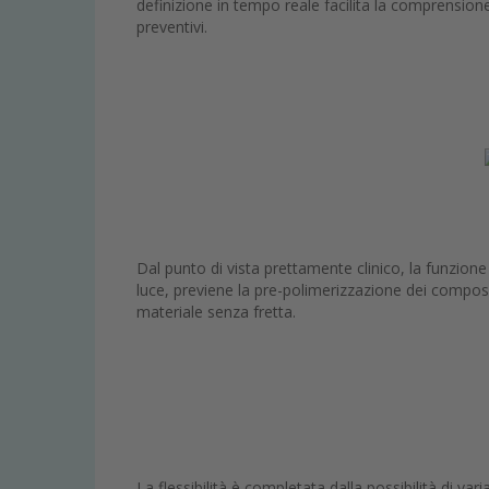
definizione in tempo reale facilita la comprension
preventivi.
Dal punto di vista prettamente clinico, la funzion
luce, previene la pre-polimerizzazione dei composi
materiale senza fretta.
La flessibilità è completata dalla possibilità di vari