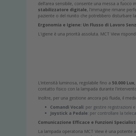
dell’area sensibile, consente una messa a fuoco im
stabilizzatore digitale
, l'immagine rimane perfet
paziente o del riunito che potrebbero disturbare la
Ergonomia e Igiene: Un Flusso di Lavoro Sen
L'igiene è una priorità assoluta. MCT View rispon
L’intensità luminosa, regolabile fino a
50.000 Lux
contatto fisico con la lampada durante l'intervent
Inoltre, per una gestione ancora più fluida, il medi
Comandi Vocali
: per gestire registrazioni 
Joystick a Pedale
: per controllare la tel
Comunicazione Efficace e Funzioni Specialist
La lampada operatoria MCT View è una potente a