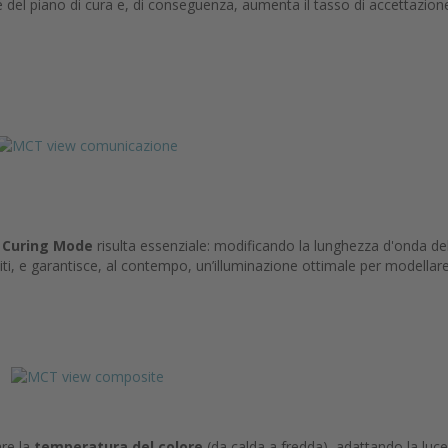
e del piano di cura e, di conseguenza, aumenta il tasso di accettazion
e
Curing Mode
risulta essenziale: modificando la lunghezza d'onda de
ti, e garantisce, al contempo, un’illuminazione ottimale per modellare 
are la
temperatura del colore
(da calda a fredda), adattando la luce