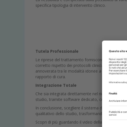
specifica tipologia di intervento clinico.
Tutela Professionale
Le riprese del trattamento forniscono una docume
corretto rispetto dei protocolli clinici. Inoltre ai
annoverata tra le modalità idonee a documentare
rapporto di cura.
Integrazione Totale
Che sia integrata direttamente nel riunito, install
studio, tramite software dedicato, creando un archiv
In conclusione, scegliere il sistema di illuminazio
qualitativo dello studio, trasformando ogni atto cl
Scopri di più guardando il video della MCT View,
c