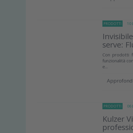
PRODOTTI
10 Lu
Invisibil
serve: F
Con prodotti f
funzionalità co
e...
Approfond
PRODOTTI
06 Lu
Kulzer V
professi