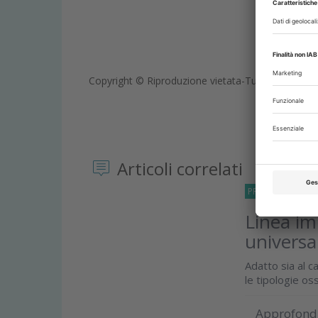
Copyright © Riproduzione vietata-Tutti i diritti rise
Articoli correlati
PRODOTTI
19 Lu
Linea im
universa
Adatto sia al c
le tipologie oss
Approfond