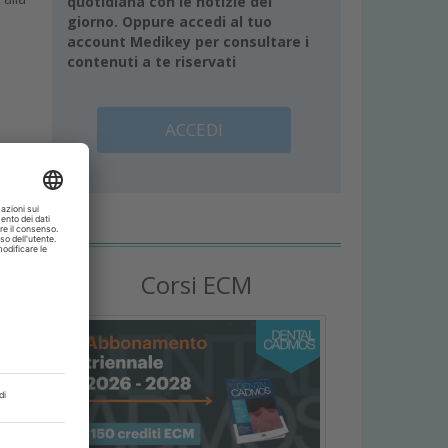
quotidiana con le notizie del
giorno. Oppure accedi al tuo
account Medikey per consultare i
contenuti a te riservati
ACCEDI
el
Corsi ECM