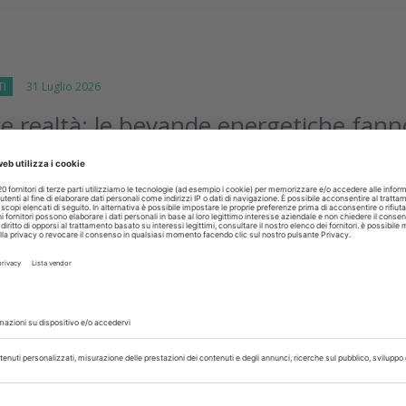
TI
31 Luglio 2026
 e realtà: le bevande energetiche fann
male ai denti?
cientifica aggiornata separa le evidenze dalle convinzioni diffus
ato attuale delle conoscenze
sci
TI
31 Luglio 2026
zione e tecnologia ridisegnano il
 laboratorio
enzia come l'integrazione tra Lean Management e strumenti digit