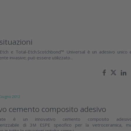
situazioni
f-Etch e Total-Etch.Scotchbond™ Universal è un adesivo unico 
te invasive; può essere utilizzato...
iugno 2012
ivo cemento composito adesivo
mate è un innovativo cemento composito adesiv
imerizzabile di 3M ESPE specifico per la vetroceramica, m
he in tutte le situazioni critiche come i...