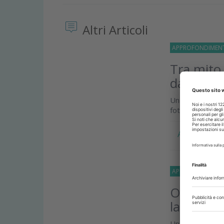
Altri Articoli
APPROFONDIMEN
Tra mito
davvero 
Una revisione s
fotografa lo st
Approfondi
APPROFONDIMEN
Organizza
lavoro in
Uno studio evid