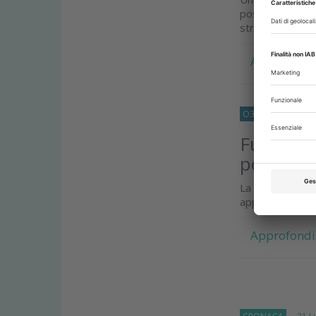
possa migliorar
stress e tempi..
Approfondi
O33
APPROFOND
Fumo e s
per la sa
La parodontit
approfondiment
Approfondi