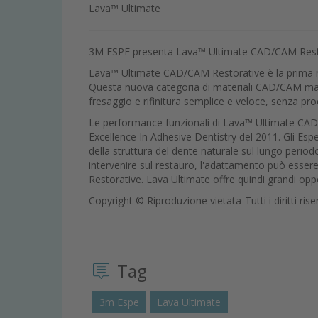
Lava™ Ultimate
3M ESPE presenta Lava™ Ultimate CAD/CAM Restora
Lava™ Ultimate CAD/CAM Restorative è la prima r
Questa nuova categoria di materiali CAD/CAM massi
fresaggio e rifinitura semplice e veloce, senza pr
Le performance funzionali di Lava™ Ultimate CAD
Excellence In Adhesive Dentistry del 2011. Gli E
della struttura del dente naturale sul lungo period
intervenire sul restauro, l'adattamento può ess
Restorative. Lava Ultimate offre quindi grandi op
Copyright © Riproduzione vietata-Tutti i diritti rise
Tag
3m Espe
Lava Ultimate