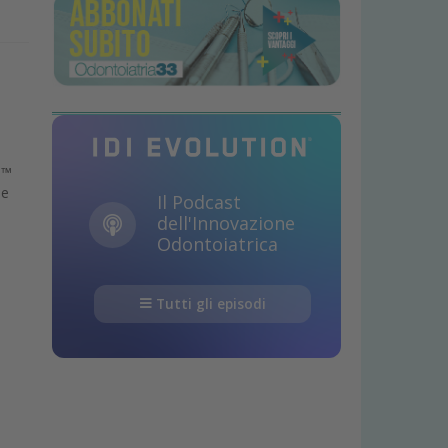
e™
ne
Il Podcast
dell'Innovazione
Odontoiatrica
Tutti gli episodi