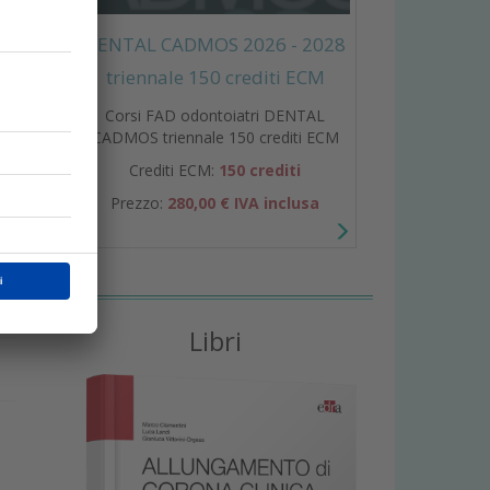
ri,
DENTAL CADMOS 2026 - 2028
triennale 150 crediti ECM
Corsi FAD odontoiatri DENTAL
CADMOS triennale 150 crediti ECM
Crediti ECM:
150 crediti
Prezzo:
280,00 € IVA inclusa
un
Libri