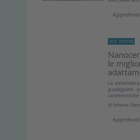
Approfond
O33
PROTESI
30
Nanoceram
le migli
adattam
La sistematica
guadagnato po
caratteristiche q
di
Simona Chiri
Approfond