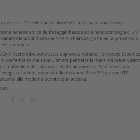
tive for Cerec®, i nuovi blocchetti in resina nanoceramica
esina nanoceramica da fresaggio basata sulla nanotecnologia di 3M.
mizza la produttività dei sistemi chairside grazie ad un processo di
ocesso termico.
/CAM Restorative sono state approvate durante il Simposio Espertis
sperti confermano che Lava Ultimate permette la massima preservazio
o: il materiale è delicato con il dente antagonista. Se è necessario
ere eseguito con un composito diretto come Filtek™ Supreme XTE
portunità alla moderna odontoiatria adesiva.
rvati