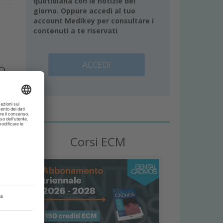
quotidiana con le notizie del
giorno. Oppure accedi al tuo
account Medikey per consultare i
contenuti a te riservati
ACCEDI
o
e e
Corsi ECM
ali