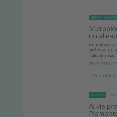
IGIENISTI DENTALI
Microbiom
un alleat
La prof.ssa Nar
biofilm e sul 
indiscriminata...
di
Prof.ssa Gian
Approfondi
CRONACA
30 Lug
Al via pr
Piemont