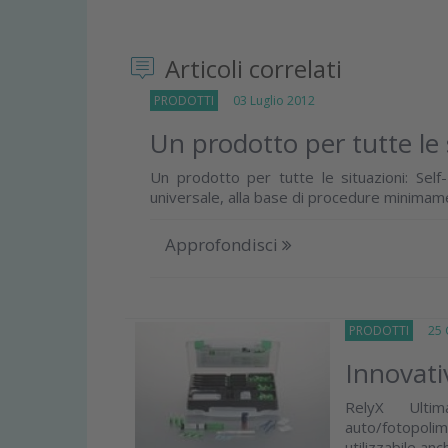
Articoli correlati
PRODOTTI
03 Luglio 2012
Un prodotto per tutte le 
Un prodotto per tutte le situazioni: Sel
universale, alla base di procedure minimamen
Approfondisci
PRODOTTI
25 G
Innovat
RelyX Ulti
auto/fotopol
utilizzabile anc