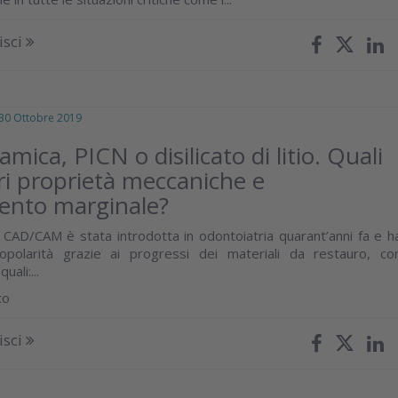
isci
 Ottobre 2019
ica, PICN o disilicato di litio. Quali
ori proprietà meccaniche e
ento marginale?
 CAD/CAM è stata introdotta in odontoiatria quarant’anni fa e h
polarità grazie ai progressi dei materiali da restauro, co
uali:...
co
isci