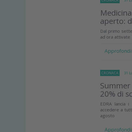
CRONACA
31 Lug
Medicina 
aperto: 
Dal primo sette
ad ora attivate
Approfondi
CRONACA
31 Lug
Summer E
20% di sc
EDRA lancia i
accedere a tutt
agosto
Approfondi