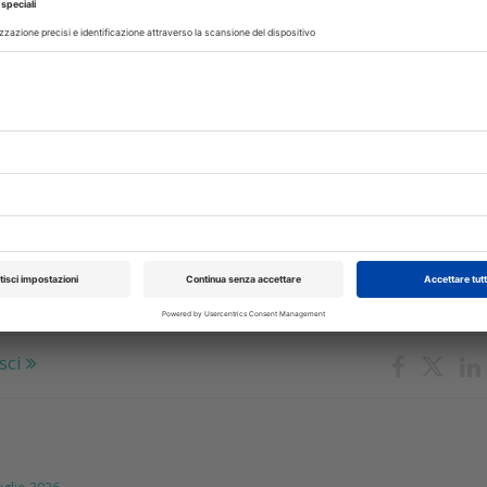
e l'organizzazione dei laboratori odontotecnici, riducendo erro
.
sci
IMENTI
31 Luglio 2026
igarette elettroniche: le conseguenze
lute delle gengive
e resta strettamente legata al tabacco, se ne parla in 
o dell’ European Federation of Periodontology
sci