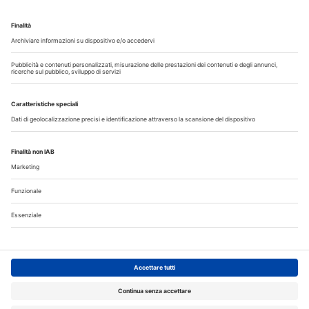
Guarda i nostri video
Il flusso di lavoro dell’odontoiatra chairside
Odontoiatria33
Copyright © 2026 - All Rights Reserved
Chi siamo
Autori
Contattaci
Note legali
Privacy