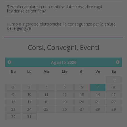
Terapia canalare in una o più sedute: cosa dice oggi
l’evidenza scientifica?
Fumo e sigarette elettroniche: le conseguenze per la salute
delle gengive
Corsi, Convegni, Eventi
Agosto
2026
Do
Lu
Ma
Me
Gi
Ve
Sa
1
2
3
4
5
6
7
8
9
10
11
12
13
14
15
16
17
18
19
20
21
22
23
24
25
26
27
28
29
30
31