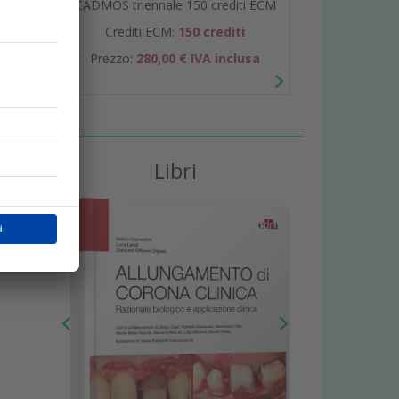
CADMOS triennale 150 crediti ECM
Crediti ECM:
150 crediti
Prezzo:
280,00 € IVA inclusa
Libri