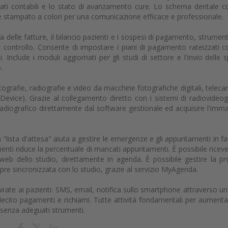
 dati contabili e lo stato di avanzamento cure. Lo schema dentale c
e stampato a colori per una comunicazione efficace e professionale.
 delle fatture, il bilancio pazienti e i sospesi di pagamento, strument
 controllo. Consente di impostare i piani di pagamento rateizzati c
. Include i moduli aggiornati per gli studi di settore e l'invio delle 
.
fotografie, radiografie e video da macchine fotografiche digitali, telec
evice). Grazie al collegamento diretto con i sistemi di radiovideog
l radiografico direttamente dal software gestionale ed acquisire l'imm
"lista d'attesa" aiuta a gestire le emergenze e gli appuntamenti in fa
ienti riduce la percentuale di mancati appuntamenti. È possibile riceve
web dello studio, direttamente in agenda. È possibile gestire la pr
e sincronizzata con lo studio, grazie al servizio MyAgenda.
rate ai pazienti: SMS, email, notifica sullo smartphone attraverso un
lecito pagamenti e richiami. Tutte attività fondamentali per aumenta
i senza adeguati strumenti.