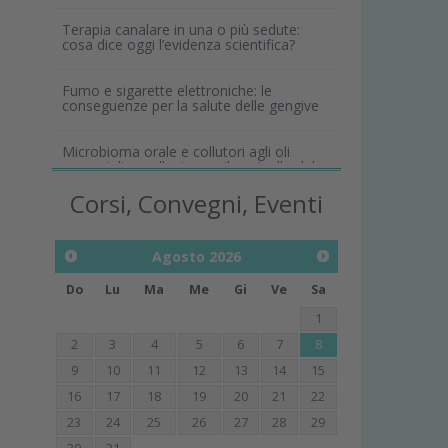
Terapia canalare in una o più sedute:
cosa dice oggi l’evidenza scientifica?
Fumo e sigarette elettroniche: le
conseguenze per la salute delle gengive
Microbioma orale e collutori agli oli
essenziali: un alleato per il controllo del
biofilm
Corsi, Convegni, Eventi
Agosto
2026
Do
Lu
Ma
Me
Gi
Ve
Sa
1
2
3
4
5
6
7
8
9
10
11
12
13
14
15
16
17
18
19
20
21
22
23
24
25
26
27
28
29