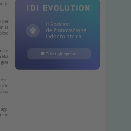
on la
i per
Il Podcast
on la
dell'Innovazione
spese
Odontoiatrica
amere
Tutti gli episodi
rafia
agine
se di
re le
opria
'app.
re le