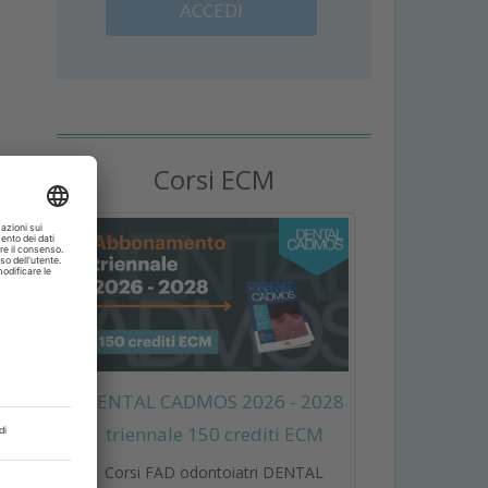
ACCEDI
Corsi ECM
DENTAL CADMOS 2026 - 2028
triennale 150 crediti ECM
Corsi FAD odontoiatri DENTAL