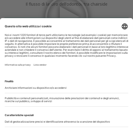
Il flusso di lavoro dell’odontoiatra chairside
Odontoiatria33