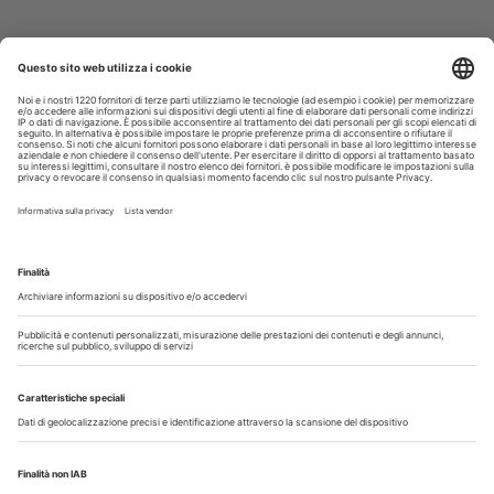
Altro...
Guarda i nostri video
Il flusso di lavoro dell’odontoiatra chairside
Odontoiatria33