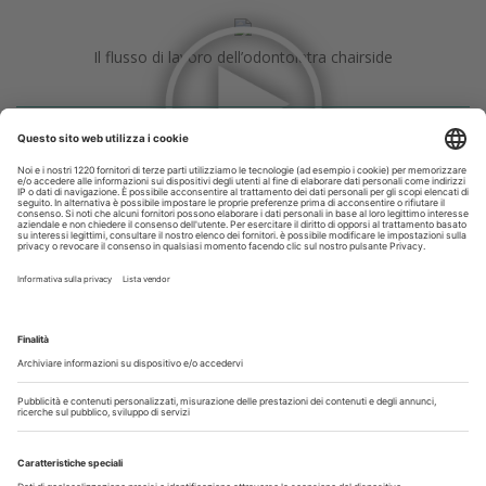
Il flusso di lavoro dell’odontoiatra chairside
Odontoiatria33