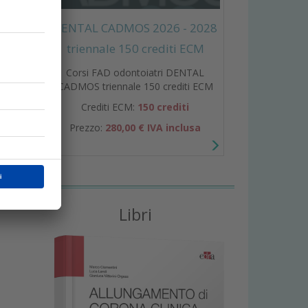
DENTAL CADMOS 2026 - 2028
triennale 150 crediti ECM
Corsi FAD odontoiatri DENTAL
CADMOS triennale 150 crediti ECM
Crediti ECM:
150 crediti
Prezzo:
280,00 € IVA inclusa
Libri