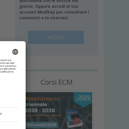
quotidiana con le notizie del
giorno. Oppure accedi al tuo
account Medikey per consultare i
contenuti a te riservati
ACCEDI
Corsi ECM