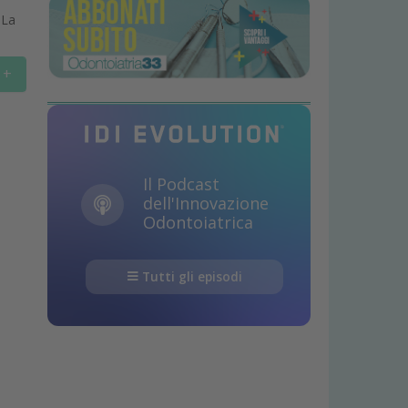
 La
+
Il Podcast
dell'Innovazione
Odontoiatrica
Tutti gli episodi