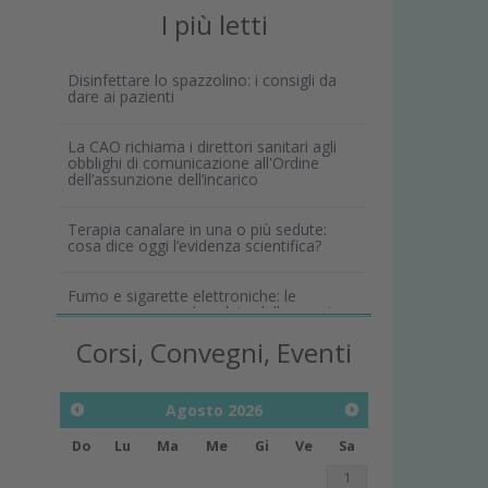
I più letti
Disinfettare lo spazzolino: i consigli da
dare ai pazienti
La CAO richiama i direttori sanitari agli
obblighi di comunicazione all'Ordine
dell’assunzione dell’incarico
Terapia canalare in una o più sedute:
cosa dice oggi l’evidenza scientifica?
Fumo e sigarette elettroniche: le
conseguenze per la salute delle gengive
Corsi, Convegni, Eventi
Agosto
2026
Do
Lu
Ma
Me
Gi
Ve
Sa
1