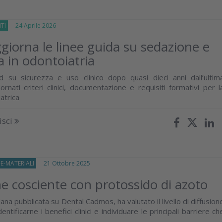
TI
24 Aprile 2026
giorna le linee guida su sedazione e
a in odontoiatria
d su sicurezza e uso clinico dopo quasi dieci anni dall’ultim
ornati criteri clinici, documentazione e requisiti formativi per l
atrica
isci
E-MATERIALI
21 Ottobre 2025
e cosciente con protossido di azoto
liana pubblicata su Dental Cadmos, ha valutato il livello di diffusion
dentificarne i benefici clinici e individuare le principali barriere ch