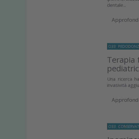
dentale...
Approfond
O33
PEDODONZ
Terapia 
pediatri
Una ricerca ha
invasività aggi
Approfond
O33
CONSERVAT