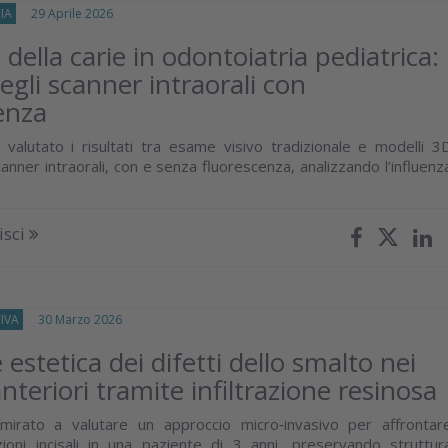
IA
29 Aprile 2026
della carie in odontoiatria pediatrica:
degli scanner intraorali con
enza
valutato i risultati tra esame visivo tradizionale e modelli 3
anner intraorali, con e senza fluorescenza, analizzando l’influenz
isci
IVA
30 Marzo 2026
estetica dei difetti dello smalto nei
nteriori tramite infiltrazione resinosa
o mirato a valutare un approccio micro‑invasivo per affrontar
zioni incisali in una paziente di 3 anni, preservando struttur