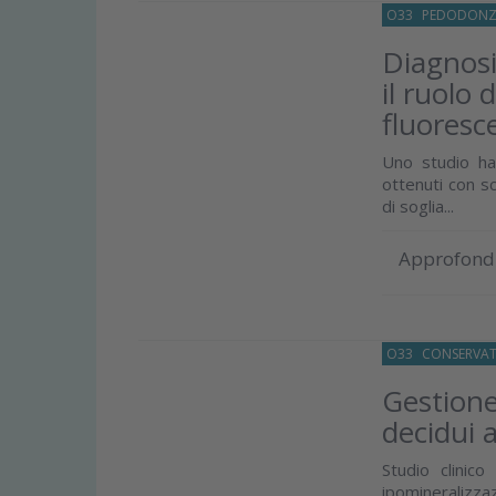
O33
PEDODONZ
Diagnosi 
il ruolo 
fluoresc
Uno studio ha 
ottenuti con sc
di soglia...
Approfond
O33
CONSERVAT
Gestione 
decidui a
Studio clinic
ipomineralizza