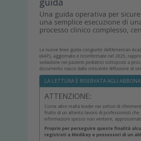
guida
Una guida operativa per sicur
una semplice esecuzione di una
processo clinico complesso, ce
Le nuove linee guida congiunte dell’American Aca
(AAP), aggiornate e riconfermate nel 2025, rappres
sedazione nei pazienti pediatrici sottoposti a proc
documento nasce dalla crescente diffusione di sedaz
LA LETTURA È RISERVATA AGLI ABBONA
ATTENZIONE:
Come altre realtà leader nei settori di riferimen
frutto di un attento lavoro di professionisti ch
informazioni spesso non veritiere, approssimat
Proprio per perseguire queste finalità alc
registrati a Medikey e possessori di un 