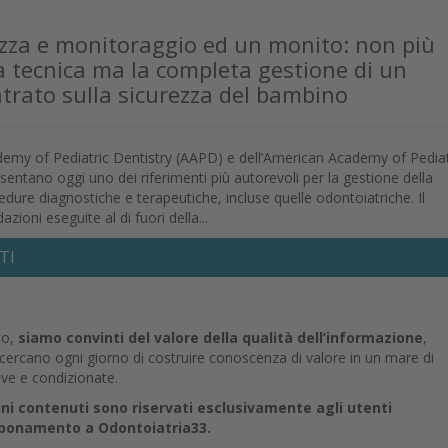
ezza e monitoraggio ed un monito: non più
 tecnica ma la completa gestione di un
ntrato sulla sicurezza del bambino
demy of Pediatric Dentistry (AAPD) e dell’American Academy of Pediat
entano oggi uno dei riferimenti più autorevoli per la gestione della
edure diagnostiche e terapeutiche, incluse quelle odontoiatriche. Il
ioni eseguite al di fuori della...
TI
to,
siamo convinti del valore della qualità dell’informazione
,
e cercano ogni giorno di costruire conoscenza di valore in un mare di
ive e condizionate.
uni contenuti sono riservati esclusivamente agli utenti
abbonamento a Odontoiatria33.