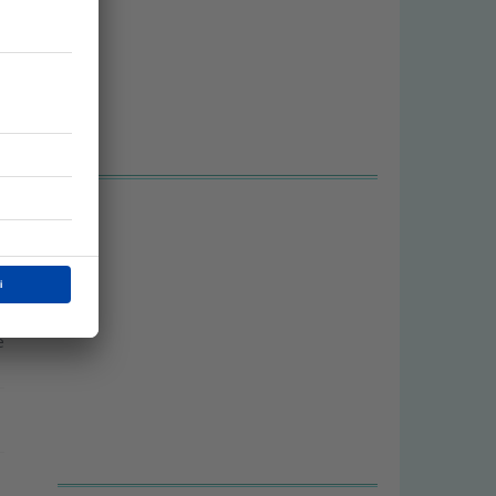
o
e
,
e