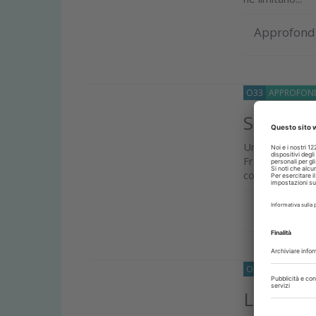
Approfond
O33
APPROFOND
Sedazione
Un Lavoro pu
Francesco Ross
consenso inform
Approfond
O33
APPROFOND
La sedaz