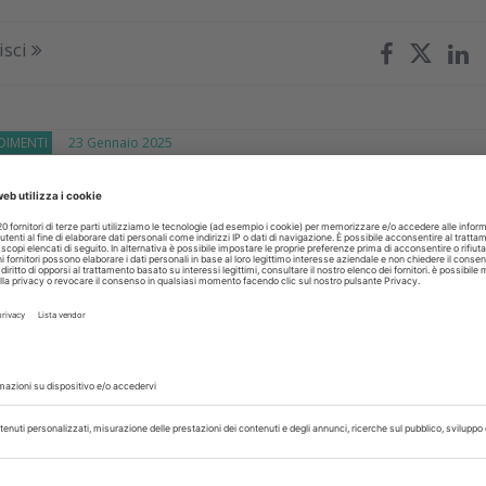
isci
IMENTI
23 Gennaio 2025
: gli aspetti legali e deontologici
bblicato su Dental Cadmos dei dottori Stefano Argenton 
ani analizzano la sedazione dal punto di vista dell’anamnesi, de
ato e del...
isci
IMENTI
10 Gennaio 2025
ione etica nello studio odontoiatrico