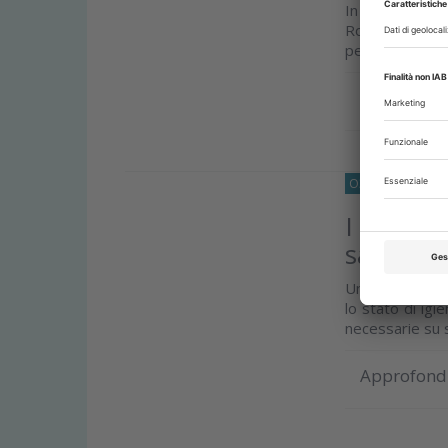
In un Lavoro
Rossani esplor
per migliorare l
Approfond
O33
PEDODONZ
I primi 
salute o
Una ricerca ha e
lo stato di igi
necessarie su s
Approfond