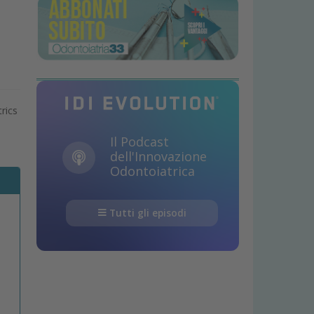
rics
Il Podcast
dell'Innovazione
Odontoiatrica
Tutti gli episodi