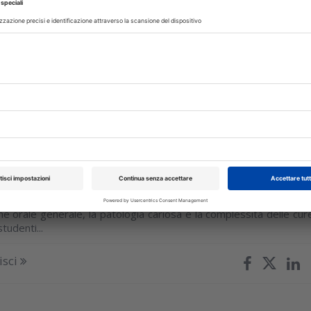
 pubblicato su Dental Cadmos, Stefano Argenton e Francesc
ano la tematica, proponendo un innovativo workflow decisional
a gestione...
isci
IA
21 Luglio 2026
molari permanenti come indicatori di
rale nel paziente pediatrico
splorato le correlazioni tra l'accumulo di placca sui solchi occlusali
ene orale generale, la patologia cariosa e la complessità delle cur
tudenti...
isci