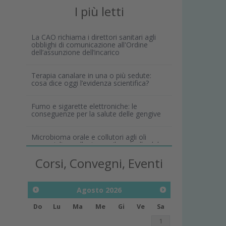
I più letti
La CAO richiama i direttori sanitari agli
obblighi di comunicazione all'Ordine
dell’assunzione dell’incarico
Terapia canalare in una o più sedute:
cosa dice oggi l’evidenza scientifica?
Fumo e sigarette elettroniche: le
conseguenze per la salute delle gengive
Microbioma orale e collutori agli oli
essenziali: un alleato per il controllo del
biofilm
Corsi, Convegni, Eventi
Agosto
2026
Do
Lu
Ma
Me
Gi
Ve
Sa
1