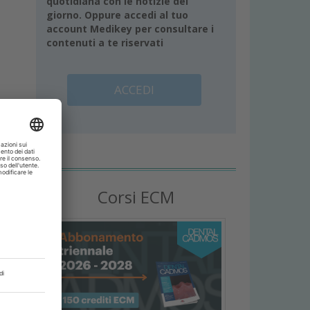
quotidiana con le notizie del
giorno. Oppure accedi al tuo
account Medikey per consultare i
contenuti a te riservati
ACCEDI
Corsi ECM