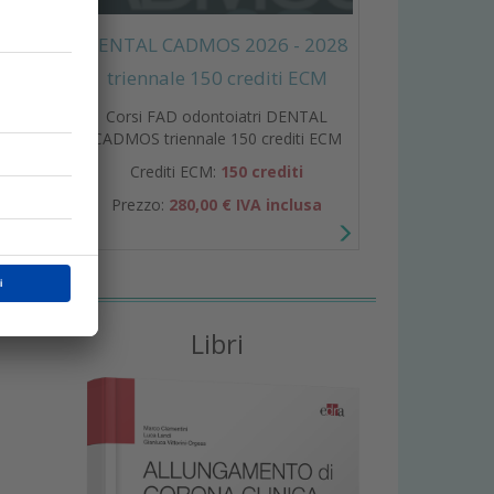
DENTAL CADMOS 2026 - 2028
triennale 150 crediti ECM
Corsi FAD odontoiatri DENTAL
CADMOS triennale 150 crediti ECM
Crediti ECM:
150 crediti
Prezzo:
280,00 € IVA inclusa
Libri