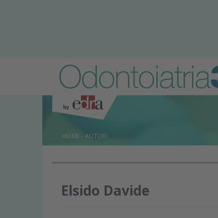
HOME
-
AUTORI
Elsido Davide