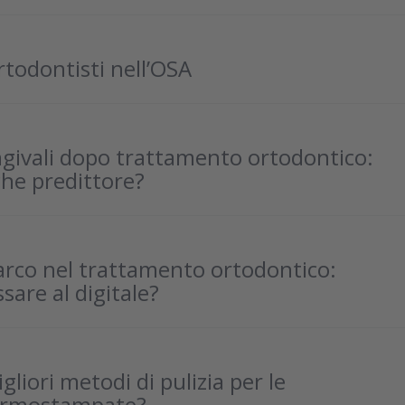
ortodontisti nell’OSA
ngivali dopo trattamento ortodontico:
he predittore?
’arco nel trattamento ortodontico:
are al digitale?
gliori metodi di pulizia per le
termostampate?