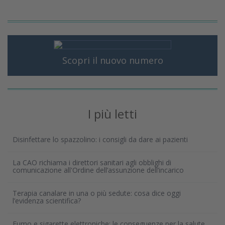
Scopri il nuovo numero
I più letti
Disinfettare lo spazzolino: i consigli da dare ai pazienti
La CAO richiama i direttori sanitari agli obblighi di
comunicazione all'Ordine dell’assunzione dell’incarico
Terapia canalare in una o più sedute: cosa dice oggi
l’evidenza scientifica?
Fumo e sigarette elettroniche: le conseguenze per la salute