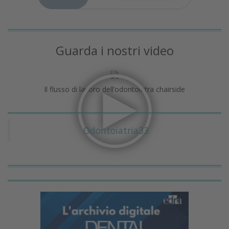
Guarda i nostri video
Il flusso di lavoro dell’odontoiatra chairside
Odontoiatria33