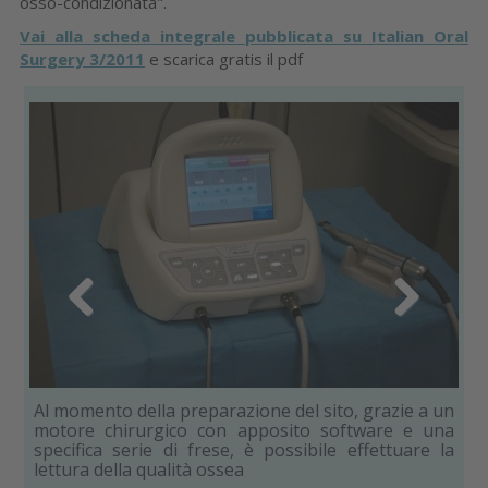
osso-condizionata".
Vai alla scheda integrale pubblicata su Italian Oral
Surgery 3/2011
e scarica gratis il pdf
Previous
Next
 di
Al momento della preparazione del sito, grazie a un
Si 
motore chirurgico con apposito software e una
specifica serie di frese, è possibile effettuare la
lettura della qualità ossea