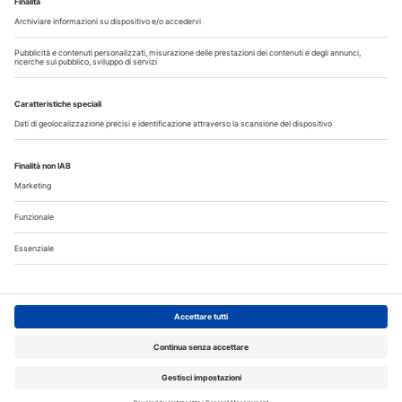
Il flusso di lavoro dell’odontoiatra chairside
Odontoiatria33