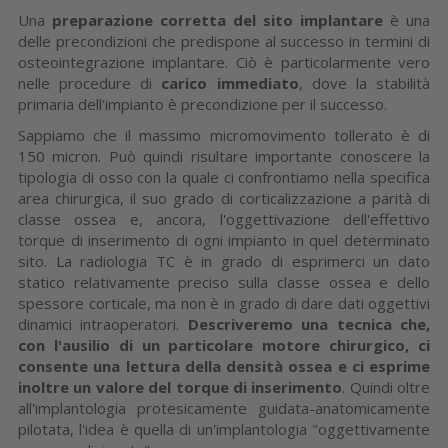
Una
preparazione corretta del sito implantare
è una
delle precondizioni che predispone al successo in termini di
osteointegrazione implantare. Ciò è particolarmente vero
nelle procedure di
carico immediato
, dove la stabilità
primaria dell'impianto è precondizione per il successo.
Sappiamo che il massimo micromovimento tollerato è di
150 micron. Può quindi risultare importante conoscere la
tipologia di osso con la quale ci confrontiamo nella specifica
area chirurgica, il suo grado di corticalizzazione a parità di
classe ossea e, ancora, l'oggettivazione dell'effettivo
torque di inserimento di ogni impianto in quel determinato
sito. La radiologia TC è in grado di esprimerci un dato
statico relativamente preciso sulla classe ossea e dello
spessore corticale, ma non è in grado di dare dati oggettivi
dinamici intraoperatori.
Descriveremo una tecnica che,
con l'ausilio di un particolare motore chirurgico, ci
consente una lettura della densità ossea e ci esprime
inoltre un valore del torque di inserimento
. Quindi oltre
all'implantologia protesicamente guidata-anatomicamente
pilotata, l'idea è quella di un'implantologia "oggettivamente