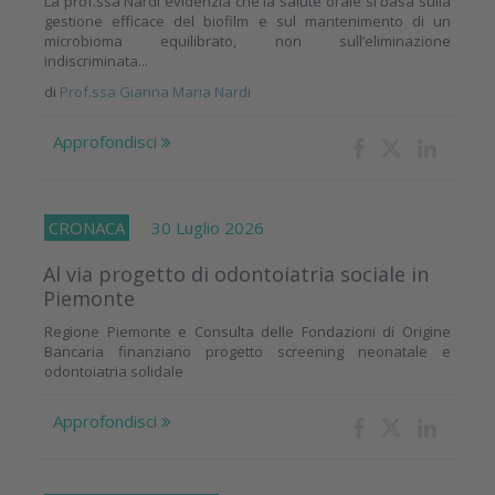
La prof.ssa Nardi evidenzia che la salute orale si basa sulla
gestione efficace del biofilm e sul mantenimento di un
microbioma equilibrato, non sull’eliminazione
indiscriminata...
di
Prof.ssa Gianna Maria Nardi
Approfondisci
CRONACA
30 Luglio 2026
Al via progetto di odontoiatria sociale in
Piemonte
Regione Piemonte e Consulta delle Fondazioni di Origine
Bancaria finanziano progetto screening neonatale e
odontoiatria solidale
Approfondisci