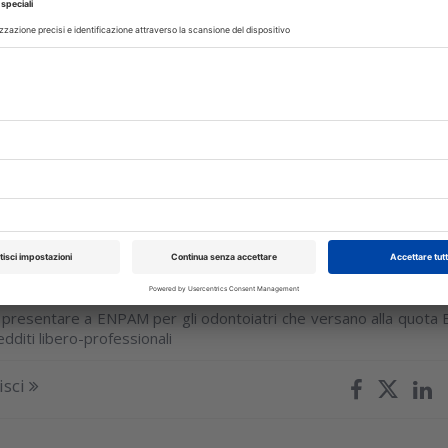
iali
guida aggiornata per la compilazione del Modello D: com
li redditi indicare, le sanzioni per i ritardatari tra le informazion
isci
glio 2026
rorogata la scadenza dell’invio del
 D
presentare a ENPAM per gli odontoiatri che versano alla quota 
edditi libero-professionali
isci