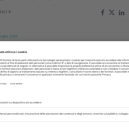
isci
glio 2026
ltre 600 borse di studio per figli e
 medici e odontoiatri
 studi universitari. Ecco chi può richiederli. l’Ente di previdenza 
tanziato circa 2,4 milioni di euro
isci
glio 2026
ione online dei redditi ai fini