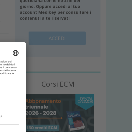
quotidiana con le notizie del
giorno. Oppure accedi al tuo
account Medikey per consultare i
contenuti a te riservati
ACCEDI
e
Corsi ECM