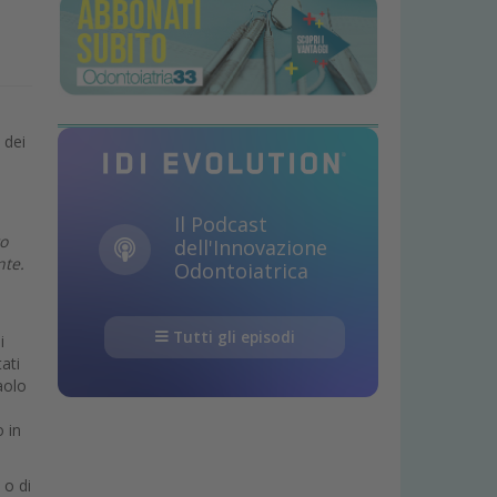
 dei
Il Podcast
to
dell'Innovazione
nte.
Odontoiatrica
Tutti gli episodi
i
ati
aolo
o in
 o di