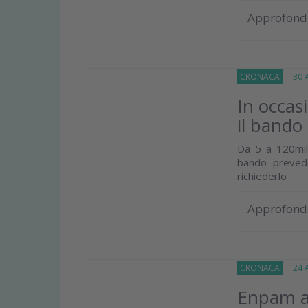
Approfond
CRONACA
30 Ap
In occas
il bando 
Da 5 a 120mila
bando prevede
richiederlo
Approfond
CRONACA
24 Ap
Enpam ap