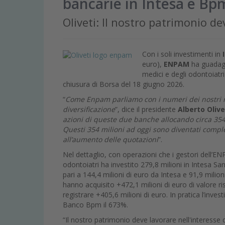
bancarie in Intesa e Bp
Oliveti: Il nostro patrimonio dev
Con i soli investimenti in
euro),
ENPAM
ha guadag
medici e degli odontoiatri 
chiusura di Borsa del 18 giugno 2026.
“
Come Enpam parliamo con i numeri dei nostri risu
diversificazione
”, dice il presidente
Alberto Olive
azioni di queste due banche allocando circa 354 
Questi 354 milioni ad oggi sono diventati comple
all’aumento delle quotazioni
”.
Nel dettaglio, con operazioni che i gestori dell’EN
odontoiatri ha investito 279,8 milioni in Intesa Sa
pari a 144,4 milioni di euro da Intesa e 91,9 milio
hanno acquisito +472,1 milioni di euro di valore 
registrare +405,6 milioni di euro. In pratica l’inv
Banco Bpm il 673%.
“Il nostro patrimonio deve lavorare nell'interesse deg