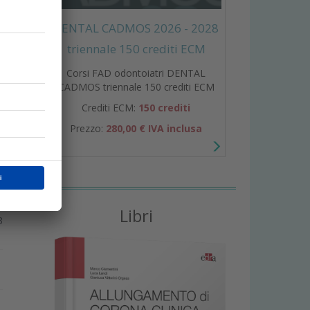
DENTAL CADMOS 2026 - 2028
e
i
triennale 150 crediti ECM
Corsi FAD odontoiatri DENTAL
CADMOS triennale 150 crediti ECM
Crediti ECM:
150 crediti
Prezzo:
280,00 € IVA inclusa
Libri
B