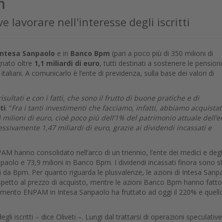
m
e lavorare nell'interesse degli iscritti
Intesa Sanpaolo
e in
Banco Bpm
(pari a poco più di 350 milioni di
nato oltre
1,1 miliardi di euro
, tutti destinati a sostenere le pensioni
italiani. A comunicarlo è l’ente di previdenza, sulla base dei valori di
ltati e con i fatti, che sono il frutto di buone pratiche e di
ti
. “
Fra i tanti investimenti che facciamo, infatti, abbiamo acquista
milioni di euro, cioè poco più dell’1% del patrimonio attuale dell’e
ssivamente 1,47 miliardi di euro, grazie ai dividendi incassati e
PAM hanno consolidato nell’arco di un triennio, l’ente dei medici e degl
npaolo e 73,9 milioni in Banco Bpm. I dividendi incassati finora sono st
ni da Bpm. Per quanto riguarda le plusvalenze, le azioni di Intesa Sanp
rispetto al prezzo di acquisto, mentre le azioni Banco Bpm hanno fatto
estimento ENPAM in Intesa Sanpaolo ha fruttato ad oggi il 220% e quell
li iscritti – dice Oliveti –. Lungi dal trattarsi di operazioni speculative