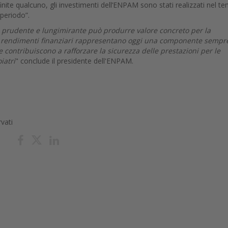
inite qualcuno, gli investimenti dell’ENPAM sono stati realizzati nel t
o periodo”.
ne prudente e lungimirante può produrre valore concreto per la
I rendimenti finanziari rappresentano oggi una componente sempr
 contribuiscono a rafforzare la sicurezza delle prestazioni per le
iatri
" conclude il presidente dell'ENPAM.
rvati