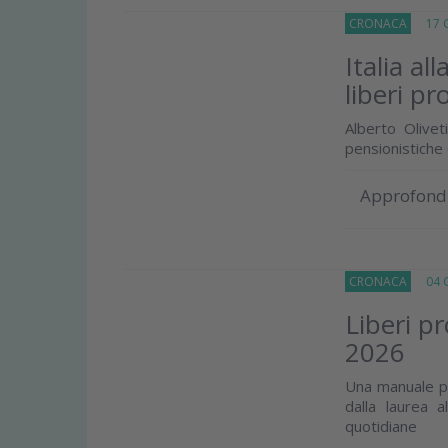
CRONACA
17 G
Italia al
liberi pr
Alberto Olivet
pensionistiche 
Approfond
CRONACA
04 G
Liberi p
2026
Una manuale pe
dalla laurea 
quotidiane