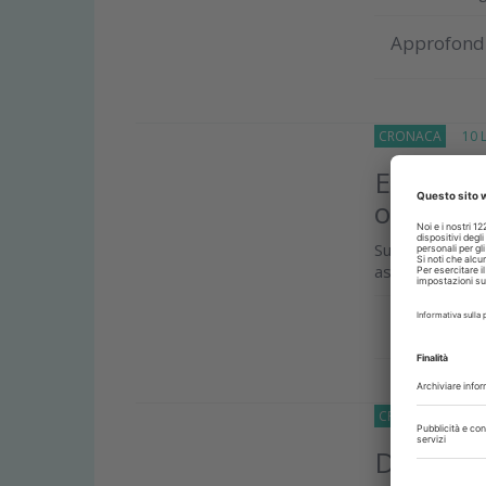
Approfond
CRONACA
10 Lu
ENPAM: o
orfani di
Sussidi per gli
assistenza ha s
Approfond
CRONACA
08 Lu
Dichiaraz