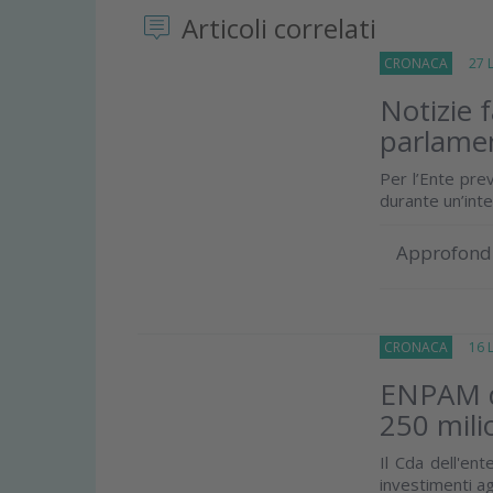
Articoli correlati
CRONACA
27 Lu
Notizie 
parlame
Per l’Ente prev
durante un’inte
Approfond
CRONACA
16 Lu
ENPAM de
250 mili
Il Cda dell'en
investimenti agg