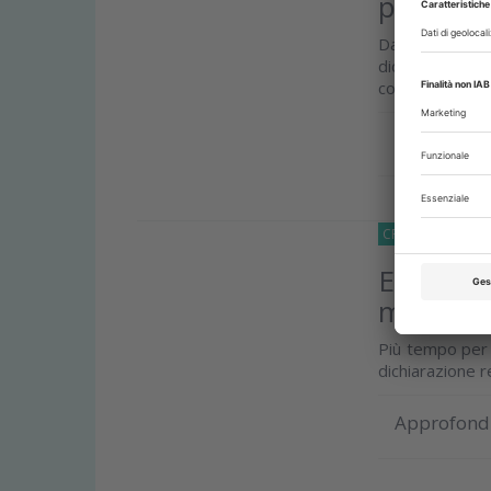
previdenz
Da ENPAM la 
dichiarare, qua
contenute
Approfond
CRONACA
01 Lu
ENPAM, p
modello
Più tempo per 
dichiarazione r
Approfond