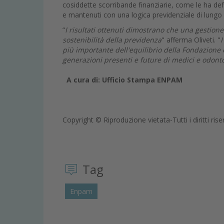
cosiddette scorribande finanziarie, come le ha def
e mantenuti con una logica previdenziale di lung
“
I risultati ottenuti dimostrano che una gestio
sostenibilità della previdenza
" afferma Oliveti. "
più importante dell'equilibrio della Fondazione e
generazioni presenti e future di medici e odonto
A cura di: Ufficio Stampa ENPAM
Copyright © Riproduzione vietata-Tutti i diritti rise
Tag
Enpam