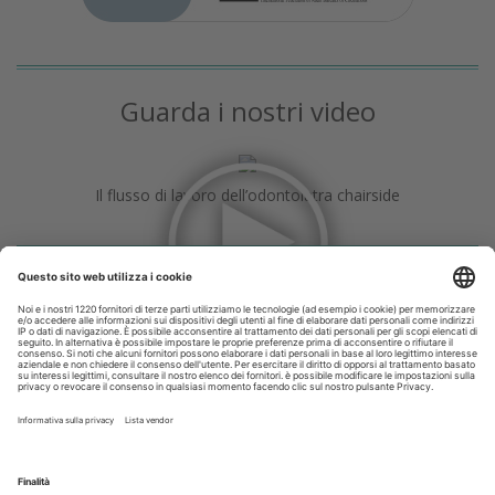
Guarda i nostri video
Il flusso di lavoro dell’odontoiatra chairside
Odontoiatria33