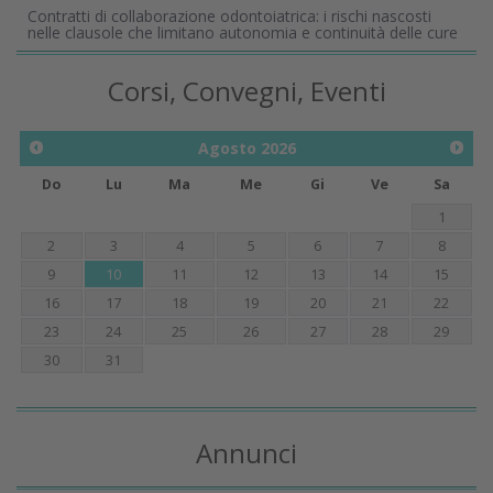
Contratti di collaborazione odontoiatrica: i rischi nascosti
nelle clausole che limitano autonomia e continuità delle cure
Corsi, Convegni, Eventi
Agosto
2026
Do
Lu
Ma
Me
Gi
Ve
Sa
1
2
3
4
5
6
7
8
9
10
11
12
13
14
15
16
17
18
19
20
21
22
23
24
25
26
27
28
29
30
31
Annunci