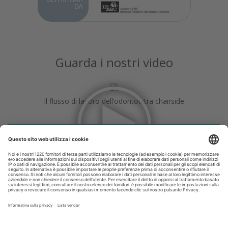
Guarda i nostri video
Il flusso di lavoro dell’odontoiatra chairside
Odontoiatria33