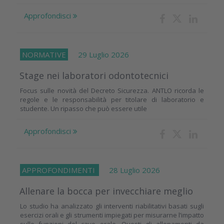
Approfondisci
NORMATIVE
29 Luglio 2026
Stage nei laboratori odontotecnici
Focus sulle novità del Decreto Sicurezza. ANTLO ricorda le
regole e le responsabilità per titolare di laboratorio e
studente. Un ripasso che può essere utile
Approfondisci
APPROFONDIMENTI
28 Luglio 2026
Allenare la bocca per invecchiare meglio
Lo studio ha analizzato gli interventi riabilitativi basati sugli
esercizi orali e gli strumenti impiegati per misurarne l’impatto
sulle funzioni del cavo orale. Questi gli allenamenti da