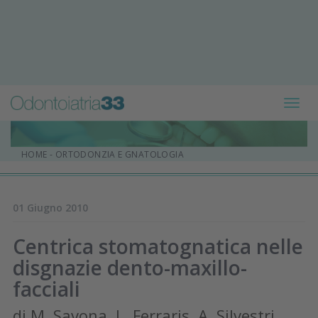
Toggl
navig
HOME
-
ORTODONZIA E GNATOLOGIA
01 Giugno 2010
Centrica stomatognatica nelle
disgnazie dento-maxillo-
facciali
di M. Savona, L. Ferraris, A. Silvestri