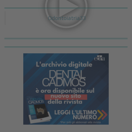
Odontoiatria33