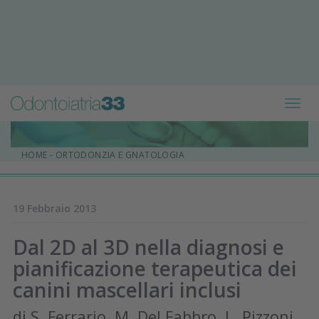
Toggl
navig
HOME
-
ORTODONZIA E GNATOLOGIA
19 Febbraio 2013
Dal 2D al 3D nella diagnosi e
pianificazione terapeutica dei
canini mascellari inclusi
di S. Ferrario, M. Del Fabbro, L. Pizzoni