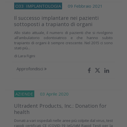
O33
IMPLANTOLOGIA
09 Febbraio 2021
Il successo implantare nei pazienti
sottoposti a trapianto di organi
Allo stato attuale, il numero di pazienti che si rivolgono
all’ambulatorio odontoiatrico e che hanno subito
trapianto di organi è sempre crescente. Nel 2015 ci sono
stati più...
di
Lara Figini
Approfondisci
AZIENDE
03 Aprile 2020
Ultradent Products, Inc.: Donation for
health
Donati a vari ospedali nelle aree più colpite dal virus, test
rapidi certificati CE (COVID-19 IgG/IgM Rapid Test) per la