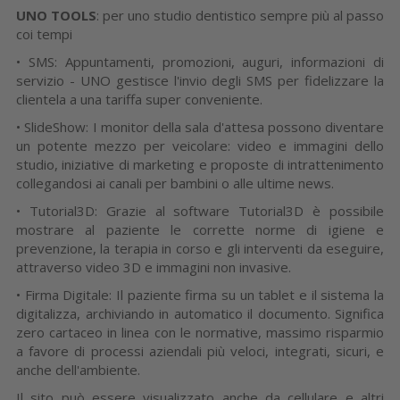
UNO TOOLS
: per uno studio dentistico sempre più al passo
coi tempi
• SMS: Appuntamenti, promozioni, auguri, informazioni di
servizio - UNO gestisce l'invio degli SMS per fidelizzare la
clientela a una tariffa super conveniente.
• SlideShow: I monitor della sala d'attesa possono diventare
un potente mezzo per veicolare: video e immagini dello
studio, iniziative di marketing e proposte di intrattenimento
collegandosi ai canali per bambini o alle ultime news.
• Tutorial3D: Grazie al software Tutorial3D è possibile
mostrare al paziente le corrette norme di igiene e
prevenzione, la terapia in corso e gli interventi da eseguire,
attraverso video 3D e immagini non invasive.
• Firma Digitale: Il paziente firma su un tablet e il sistema la
digitalizza, archiviando in automatico il documento. Significa
zero cartaceo in linea con le normative, massimo risparmio
a favore di processi aziendali più veloci, integrati, sicuri, e
anche dell'ambiente.
Il sito può essere visualizzato anche da cellulare e altri