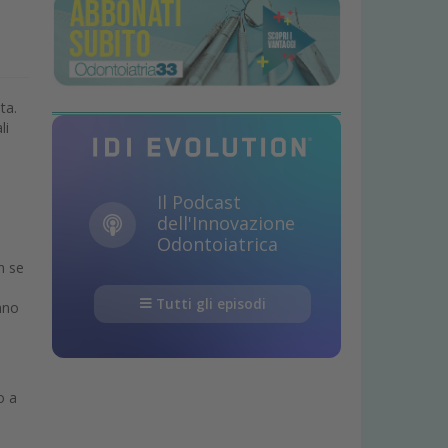
ta.
li
Il Podcast
dell'Innovazione
Odontoiatrica
n se
Tutti gli episodi
nno
o a