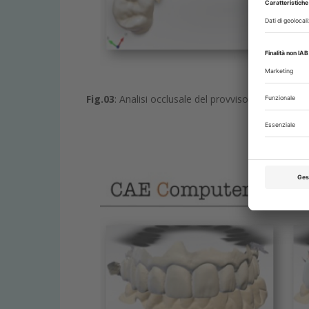
Fig.03
: Analisi occlusale del provvisorio funzional