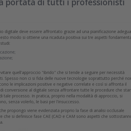
 portata di tutti i professionisti
io digitale deve essere affrontato grazie ad una pianificazione adegua
uesto modo si ottiene una ricaduta positiva sui tre aspetti fondamenta
 studi:
cazione;
azione;
vitare quell'approccio "ibrido" che si tende a seguire per necessità
ti. Spesso non ci si fida delle nuove tecnologie soprattutto perché no
no le implicazioni positive e negative correlate e così si affronta il
di conversione al digitale senza affrontare tutte le procedure che sta
di tale processo. In pratica, proprio nella modalità di approccio, si
no, senza volerlo, le basi per l'insuccesso.
che propongo viene evidenziata proprio la fase di analisi occlusale
re che si definisce fase CAE (CAD e CAM sono aspetti che sottostann
a.