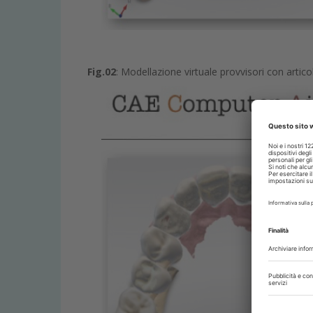
Fig.02
: Modellazione virtuale provvisori con artico