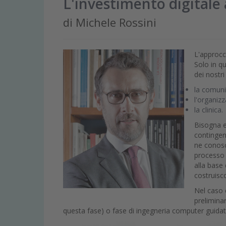
L'investimento digitale a
di Michele Rossini
L'approcc
Solo in q
dei nostri
la comuni
l'organizz
la clinica.
Bisogna e
contingen
ne conosco
processo 
alla base 
costruisco
Nel caso 
prelimina
questa fase) o fase di ingegneria
computer guidat