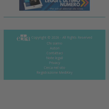
Copyright © 2026 - All Rights Reserved
Chi siamo
Autori
Contattaci
Note legali
Privacy
Cerca nel sito
Registrazione MediKey