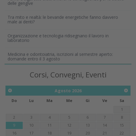
delle gengive
Tra mito e realtà: le bevande energetiche fanno davvero
male ai denti?
Organizzazione e tecnologia ridisegnano il lavoro in
laboratorio
Medicina e odontoiatria, iscrizioni al semestre aperto:
domande entro il 3 agosto
Corsi, Convegni, Eventi
Agosto
2026
Do
Lu
Ma
Me
Gi
Ve
Sa
1
2
3
4
5
6
7
8
9
10
11
12
13
14
15
16
17
18
19
20
21
22