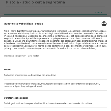
Pistoia - studio cerca segretaria
Altro...
Guarda i nostri video
Il flusso di lavoro dell’odontoiatra chairside
Odontoiatria33