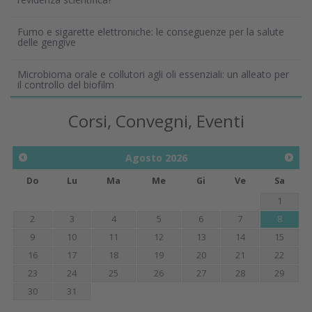
Fumo e sigarette elettroniche: le conseguenze per la salute
delle gengive
Microbioma orale e collutori agli oli essenziali: un alleato per
il controllo del biofilm
Corsi, Convegni, Eventi
Agosto
2026
Do
Lu
Ma
Me
Gi
Ve
Sa
1
2
3
4
5
6
7
8
9
10
11
12
13
14
15
16
17
18
19
20
21
22
23
24
25
26
27
28
29
30
31