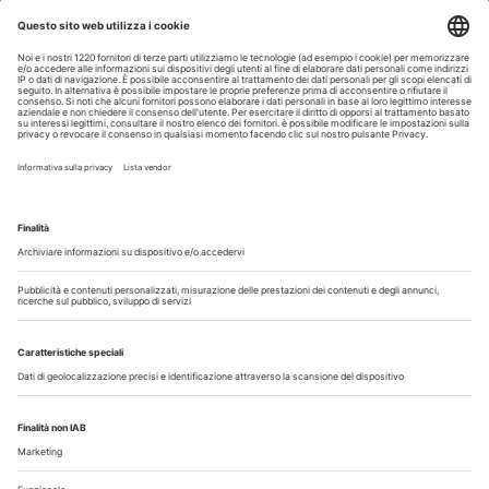
Guarda i nostri video
Il flusso di lavoro dell’odontoiatra chairside
Odontoiatria33