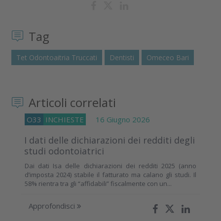
Tag
Tet Odontoaitria Truccati
Dentisti
Omeceo Bari
Articoli correlati
O33
INCHIESTE
16 Giugno 2026
I dati delle dichiarazioni dei redditi degli
studi odontoiatrici
Dai dati Isa delle dichiarazioni dei redditi 2025 (anno
d’imposta 2024) stabile il fatturato ma calano gli studi. Il
58% rientra tra gli “affidabili” fiscalmente con un...
Approfondisci