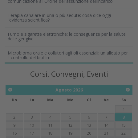
comunicazione all'Ordine dell’assunzione dell’incarico
Terapia canalare in una o più sedute: cosa dice oggi
l’evidenza scientifica?
Fumo e sigarette elettroniche: le conseguenze per la salute
delle gengive
Microbioma orale e collutori agli oli essenziali: un alleato per
il controllo del biofilm
Corsi, Convegni, Eventi
Agosto
2026
Do
Lu
Ma
Me
Gi
Ve
Sa
1
2
3
4
5
6
7
8
9
10
11
12
13
14
15
16
17
18
19
20
21
22