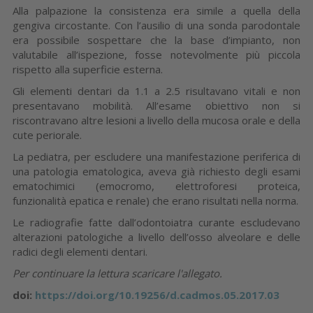
Alla palpazione la consistenza era simile a quella della
gengiva circostante. Con l’ausilio di una sonda parodontale
era possibile sospettare che la base d’impianto, non
valutabile all’ispezione, fosse notevolmente più piccola
rispetto alla superficie esterna.
Gli elementi dentari da 1.1 a 2.5 risultavano vitali e non
presentavano mobilità. All’esame obiettivo non si
riscontravano altre lesioni a livello della mucosa orale e della
cute periorale.
La pediatra, per escludere una manifestazione periferica di
una patologia ematologica, aveva già richiesto degli esami
ematochimici (emocromo, elettroforesi proteica,
funzionalità epatica e renale) che erano risultati nella norma.
Le radiografie fatte dall’odontoiatra curante escludevano
alterazioni patologiche a livello dell’osso alveolare e delle
radici degli elementi dentari.
Per continuare la lettura scaricare l'allegato.
doi:
https://doi.org/10.19256/d.cadmos.05.2017.03