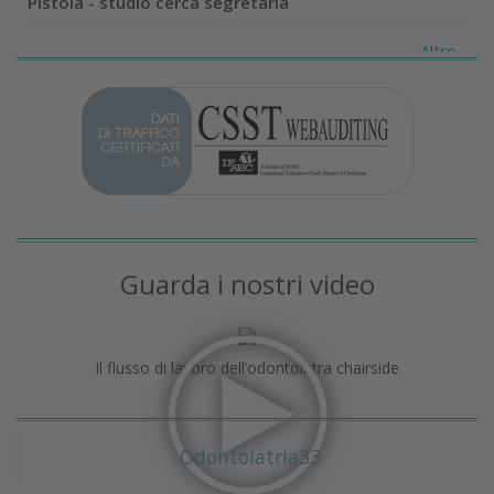
Pistoia - studio cerca segretaria
Altro...
Guarda i nostri video
Il flusso di lavoro dell’odontoiatra chairside
Odontoiatria33