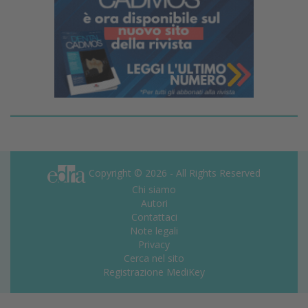
Copyright © 2026 - All Rights Reserved
Chi siamo
Autori
Contattaci
Note legali
Privacy
Cerca nel sito
Registrazione MediKey