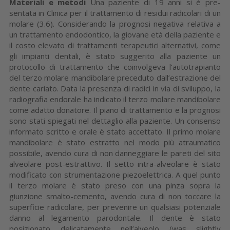
Materiali e metodi
Una paziente di 19 anni si è pre­
sentata in Clinica per il trattamento di residui radicolari di un
molare (3.6). Considerando la prognosi negativa relativa a
un trattamento endodontico, la giovane età della paziente e
il costo elevato di tratta­menti terapeutici alternativi, come
gli impianti dentali, è stato sugge­rito alla paziente un
protocollo di trattamento che coinvolgeva l’au­totrapianto
del terzo molare man­dibolare preceduto dall’estrazione del
dente cariato. Data la presenza di radici in via di sviluppo, la
radio­grafia endorale ha indicato il terzo molare mandibolare
come adatto donatore. Il piano di trattamento e la prognosi
sono stati spiegati nel dettaglio alla paziente. Un consen­so
informato scritto e orale è stato accettato. Il primo molare
mandi­bolare è stato estratto nel modo più atraumatico
possibile, avendo cura di non danneggiare le pareti del sito
alveolare post-estrattivo. Il setto intra-alveolare è stato
modi­ficato con strumentazione piezoe­lettrica. A quel punto
il terzo mola­re è stato preso con una pinza so­pra la
giunzione smalto-cemento, avendo cura di non toccare la
su­perficie radicolare, per prevenire un qualsiasi potenziale
danno al legamento parodontale. Il dente è stato
posizionato delicatamente nell’alveolo (was slightly