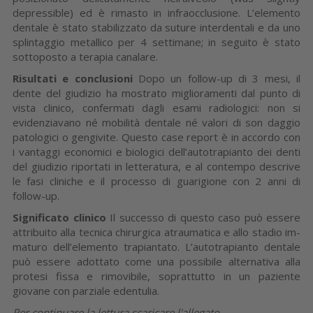
depressi­ble) ed è rimasto in infraocclusio­ne. L’elemento
dentale è stato sta­bilizzato da suture interdentali e da uno
splintaggio metallico per 4 settimane; in seguito è stato
sotto­posto a terapia canalare.
Risultati e conclusioni
Dopo un follow-up di 3 mesi, il
dente del giudizio ha mostrato mi­glioramenti dal punto di
vista clini­co, confermati dagli esami radio­logici: non si
evidenziavano né mobilità dentale né valori di son­ daggio
patologici o gengivite. Questo case report è in accordo con
i vantaggi economici e biolo­gici dell’autotrapianto dei denti
del giudizio riportati in letteratura, e al contempo descrive
le fasi cliniche e il processo di guarigione con 2 anni di
follow-up.
Significato clinico
Il successo di questo caso può es­sere
attribuito alla tecnica chirur­gica atraumatica e allo stadio im­
maturo dell’elemento trapiantato. L’autotrapianto dentale
può esse­re adottato come una possibile al­ternativa alla
protesi fissa e rimo­vibile, soprattutto in un paziente
giovane con parziale edentulia.
Per continuare la lettura scaricare l'allegato.