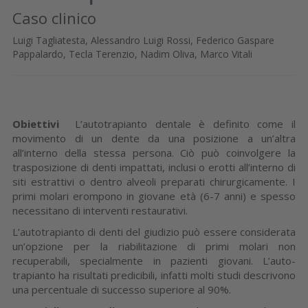
Caso clinico
Luigi Tagliatesta, Alessandro Luigi Rossi, Federico Gaspare
Pappalardo, Tecla Terenzio, Nadim Oliva, Marco Vitali
Obiettivi
L’autotrapianto dentale è definito come il
movimento di un dente da una posizione a un’altra
all’interno della stessa persona. Ciò può coinvolgere la
trasposizione di denti impattati, inclusi o erotti all’interno di
siti estrattivi o dentro alveoli preparati chirurgicamente. I
primi molari erompono in giova­ne età (6-7 anni) e spesso
neces­sitano di interventi restaurativi.
L’autotrapianto di denti del giudi­zio può essere considerata
un’op­zione per la riabilitazione di primi molari non
recuperabili, special­mente in pazienti giovani. L’auto­
trapianto ha risultati predicibili, in­fatti molti studi descrivono
una percentuale di successo superiore al 90%.