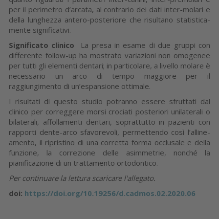
per il perimetro d’arcata, al contrario dei dati inter-molari e
della lunghezza antero-posteriore che risultano statistica­
mente significativi.
Significato clinico
La presa in esame di due gruppi con
differente follow-up ha mo­strato variazioni non omogenee
per tutti gli elementi dentari; in partico­lare, a livello molare è
necessario un arco di tempo maggiore per il
raggiungimento di un’espansione ottimale.
I risultati di questo studio potranno essere sfruttati dal
clinico per correggere morsi crociati po­steriori unilaterali o
bilaterali, affol­lamenti dentari, soprattutto in pa­zienti con
rapporti dente-arco sfa­vorevoli, permettendo così l’alline­
amento, il ripristino di una corretta forma occlusale e della
funzione, la correzione delle asimmetrie, non­ché la
pianificazione di un tratta­mento ortodontico.
Per continuare la lettura scaricare l'allegato.
doi:
https://doi.org/10.19256/d.cadmos.02.2020.06