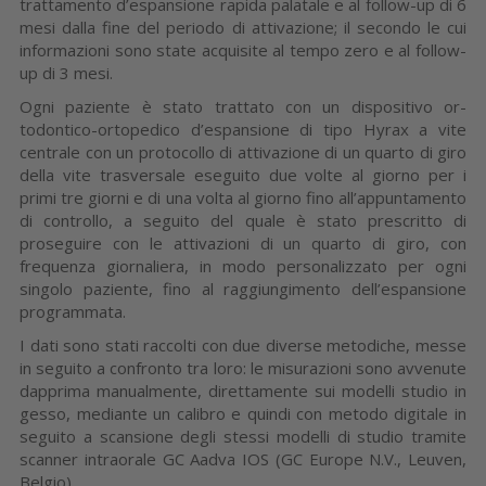
trattamento d’espansione rapida palatale e al follow-up di 6
mesi dalla fine del periodo di attivazione; il secondo le cui
informazioni sono state ac­quisite al tempo zero e al follow-
up di 3 mesi.
Ogni paziente è sta­to trattato con un dispositivo or­
todontico-ortopedico d’espansio­ne di tipo Hyrax a vite
centrale con un protocollo di attivazione di un quarto di giro
della vite tra­sversale eseguito due volte al giorno per i
primi tre giorni e di una volta al giorno fino all’appun­tamento
di controllo, a seguito del quale è stato prescritto di
proseguire con le attivazioni di un quarto di giro, con
frequenza giornaliera, in modo personaliz­zato per ogni
singolo paziente, fi­no al raggiungimento dell’e­spansione
programmata.
I dati sono stati raccolti con due diverse metodiche, messe
in se­guito a confronto tra loro: le mi­surazioni sono avvenute
dappri­ma manualmente, direttamente sui modelli studio in
gesso, me­diante un calibro e quindi con metodo digitale in
seguito a scansione degli stessi modelli di studio tramite
scanner intraorale GC Aadva IOS (GC Europe N.V., Leuven,
Belgio).