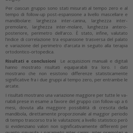
Per ciascun gruppo sono stati misurati al tempo zero e al
tempo di follow-up post-espansione a livello ma­scellare e
mandibolare: larghez­za inter-canina, larghezza inter-
premolare, larghezza inter-mola­re, lunghezza antero-
posteriore, perimetro dell’arco. È stato, infine, valutato
l’indice di correlazione tra espansione tra­sversa del palato
e variazione del perimetro d’arcata in seguito alla terapia
ortodontico-ortopedica.
Risultati e conclusioni
Le acquisizioni manuali e digitali
hanno mostrato risultati equipara­bili tra loro. I dati
mostrano che non esistono differenze statistica­mente
significative fra i due grup­pi al tempo zero, per entrambe le
arcate.
I risultati mostrano una va­riazione maggiore per tutte le va­
riabili prese in esame a favore del gruppo con follow-up a 6
mesi, dovuta alla maggiore possibilità di crescita della
mandibola, diretta­mente proporzionale al maggior periodo
di tempo trascorso tra le valutazioni; a livello statistico però
si evidenziano valori non significa­tivamente differenti per
quanto ri­guarda i parametri inter-canini, in­ter-premolari e