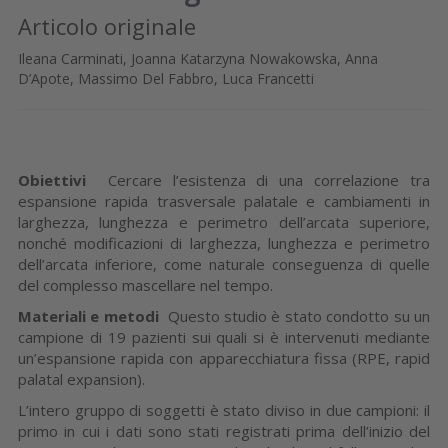
Articolo originale
Ileana Carminati, Joanna Katarzyna Nowakowska, Anna
D’Apote, Massimo Del Fabbro, Luca Francetti
Obiettivi
Cercare l’esistenza di una correla­zione tra
espansione rapida tra­sversale palatale e cambiamenti in
larghezza, lunghezza e perime­tro dell’arcata superiore,
nonché modificazioni di larghezza, lun­ghezza e perimetro
dell’arcata in­feriore, come naturale conse­guenza di quelle
del complesso mascellare nel tempo.
Materiali e metodi
Questo studio è stato condotto su un
campione di 19 pazienti sui quali si è intervenuti mediante
un’espansione rapida con appa­recchiatura fissa (RPE, rapid
pala­tal expansion).
L’intero gruppo di soggetti è stato diviso in due campioni: il
primo in cui i dati sono stati registrati pri­ma dell’inizio del