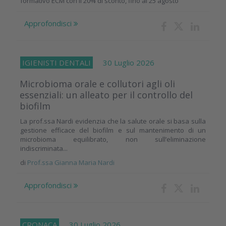
formativo ECM con il 20% di sconto, fino al 25 agosto
Approfondisci
IGIENISTI DENTALI
30 Luglio 2026
Microbioma orale e collutori agli oli
essenziali: un alleato per il controllo del
biofilm
La prof.ssa Nardi evidenzia che la salute orale si basa sulla
gestione efficace del biofilm e sul mantenimento di un
microbioma equilibrato, non sull’eliminazione
indiscriminata...
di
Prof.ssa Gianna Maria Nardi
Approfondisci
CRONACA
30 Luglio 2026