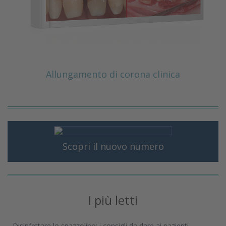
Allungamento di corona clinica
Scopri il nuovo numero
I più letti
Disinfettare lo spazzolino: i consigli da dare ai pazienti