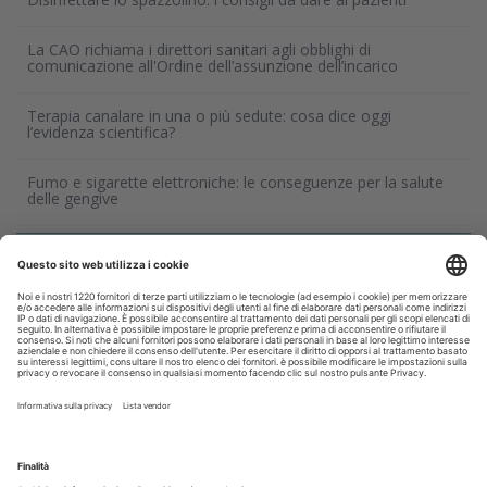
La CAO richiama i direttori sanitari agli obblighi di
comunicazione all'Ordine dell’assunzione dell’incarico
Terapia canalare in una o più sedute: cosa dice oggi
l’evidenza scientifica?
Fumo e sigarette elettroniche: le conseguenze per la salute
delle gengive
Corsi, Convegni, Eventi
Agosto
2026
Do
Lu
Ma
Me
Gi
Ve
Sa
1
2
3
4
5
6
7
8
9
10
11
12
13
14
15
16
17
18
19
20
21
22