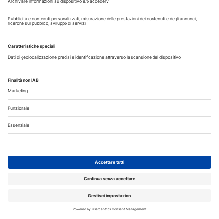
23
24
25
26
27
28
29
30
31
Annunci
CERCO
OFFRO
31 Luglio 2026
Cercasi ASO per studio sito a Mozzate
30 Luglio 2026
Cercasi assistente alla poltrona in Cusago
30 Luglio 2026