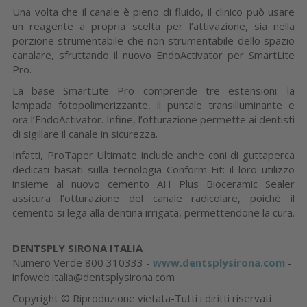
Una volta che il canale è pieno di fluido, il clinico può usare
un reagente a propria scelta per l’attivazione, sia nella
porzione strumentabile che non strumentabile dello spazio
canalare, sfruttando il nuovo EndoActivator per SmartLite
Pro.
La base SmartLite Pro comprende tre estensioni: la
lampada fotopolimerizzante, il puntale transilluminante e
ora l’EndoActivator. Infine, l’otturazione permette ai dentisti
di sigillare il canale in sicurezza.
Infatti, ProTaper Ultimate include anche coni di guttaperca
dedicati basati sulla tecnologia Conform Fit: il loro utilizzo
insieme al nuovo cemento AH Plus Bioceramic Sealer
assicura l’otturazione del canale radicolare, poiché il
cemento si lega alla dentina irrigata, permettendone la cura.
DENTSPLY SIRONA ITALIA
Numero Verde 800 310333 -
www.dentsplysirona.com
-
infoweb.italia@dentsplysirona.com
Copyright © Riproduzione vietata-Tutti i diritti riservati