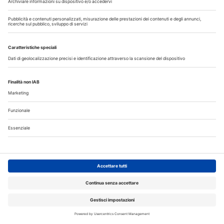
16
17
18
19
20
21
22
23
24
25
26
27
28
29
30
31
Annunci
CERCO
OFFRO
31 Luglio 2026
Cercasi ASO per studio sito a Mozzate
30 Luglio 2026
Cercasi assistente alla poltrona in Cusago