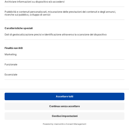
Il flusso di lavoro dell’odontoiatra chairside
Odontoiatria33
Copyright © 2026 - All Rights Reserved
Chi siamo
Autori
Contattaci
Note legali
Privacy
Cerca nel sito
Registrazione MediKey