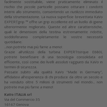
facilmente sostituibile, viene praticamente eliminato il
rischio che piccole particelle possano otturare i condotti
interni allo strumento, consentendo un riutilizzo immediato
della strumentazione. La nuova superficie brevettata KaVo
EXPERTgrip ™ offre un grip eccellente ed un livello di igiene
ulteriormente migliorato. Queste ed altre caratteristiche,
quali le dimensioni della testina estremamente ridotte,
soddisferanno completamente le vostre necessità
quotidiane.
...non potrete mai più farne a meno!
Grazie all'utilizzo della turbina EXPERTtorque E680L
potrete beneficiare di una tecnologia consolidata ed
efficiente, così come dei livelli assoluti raggiunti da KaVo in
termini di sicurezza.
Passate subito alla qualità KaVo "Made in Germany",
affidatevi all'esperienza di chi produce da oltre un secolo e
ha venduto oltre 5 milioni di strumenti nel mondo... non
potrete mai più farne a meno!
KaVo ITALIA srl
Via del Commercio 35
16167 Genova