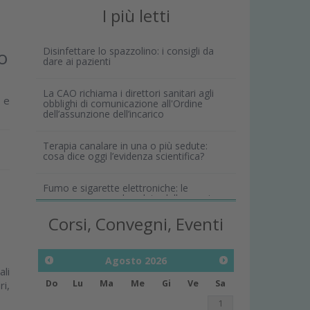
I più letti
Disinfettare lo spazzolino: i consigli da
o
dare ai pazienti
La CAO richiama i direttori sanitari agli
e e
obblighi di comunicazione all'Ordine
dell’assunzione dell’incarico
Terapia canalare in una o più sedute:
cosa dice oggi l’evidenza scientifica?
Fumo e sigarette elettroniche: le
conseguenze per la salute delle gengive
Corsi, Convegni, Eventi
Agosto
2026
ali
Do
Lu
Ma
Me
Gi
Ve
Sa
ri,
1