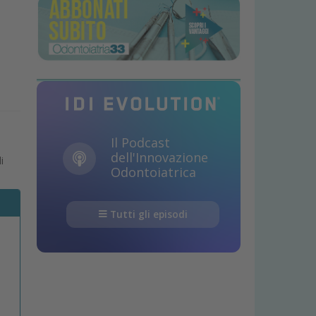
Il Podcast
dell'Innovazione
i
Odontoiatrica
Tutti gli episodi