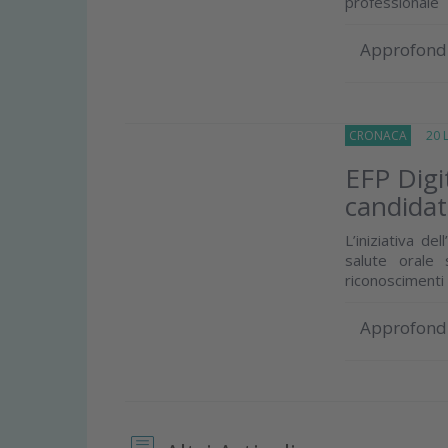
professionale
Approfond
CRONACA
20 Lu
EFP Digi
candida
L’iniziativa de
salute orale 
riconoscimenti
Approfond