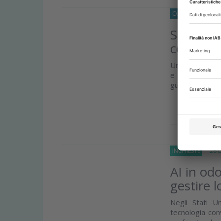
O33
IMPLANTOL
Software
confront
Uno studio inte
e librerie pro
guidata, valuta
Approfond
INCHIESTE
28 Lu
AI in odo
gestire l
Negli Stati Un
tecnologia con