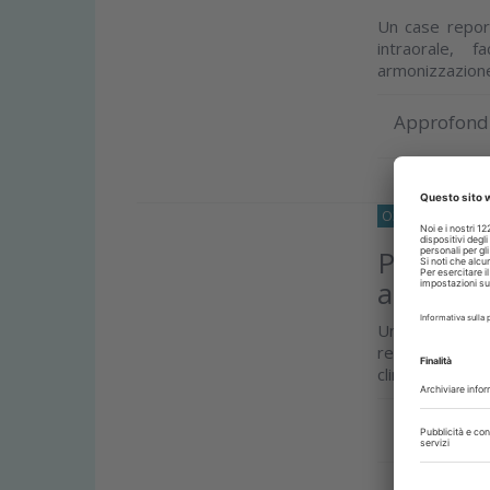
Un case report
intraorale, f
armonizzazione 
Approfond
O33
RICERCA
16
Perdita 
anziani
Un gruppo di r
residua e risc
clinici raccolti a
Approfond