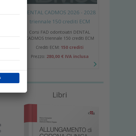
DENTAL CADMOS 2026 - 2028
triennale 150 crediti ECM
i
Corsi FAD odontoiatri DENTAL
CADMOS triennale 150 crediti ECM
i
e
Crediti ECM:
150 crediti
Prezzo:
280,00 € IVA inclusa
Libri
a
o