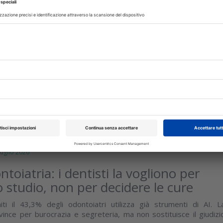
OGIA
14 Luglio 2026
 per la chirurgia implantare guidata:
o pratico tra sette piattaforme digital
rnazionale ha analizzato workflow, usabilità, costi, requisiti tecnic
tesiche dei principali software per la pianificazione implantar
ndone...
isci
glio 2026
ntoiatria: i dentisti la vogliono per
o studio, non per decidere le cure
iti il 43,3% degli odontoiatri utilizza già strumenti di AI. L
vince per burocrazia e segreteria, ma non sostituisce il giudizi