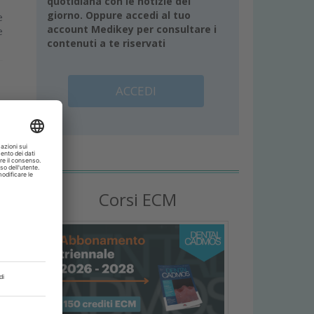
quotidiana con le notizie del
giorno. Oppure accedi al tuo
e
account Medikey per consultare i
e
contenuti a te riservati
ACCEDI
Corsi ECM
e
i