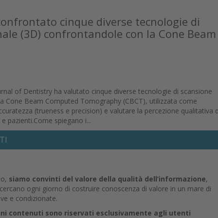
confrontato cinque diverse tecnologie di
onale (3D) confrontandole con la Cone Beam
rnal of Dentistry ha valutato cinque diverse tecnologie di scansione
on la Cone Beam Computed Tomography (CBCT), utilizzata come
’accuratezza (trueness e precision) e valutare la percezione qualitativa d
 e pazienti.Come spiegano i...
TI
to,
siamo convinti del valore della qualità dell’informazione
,
e cercano ogni giorno di costruire conoscenza di valore in un mare di
ive e condizionate.
uni contenuti sono riservati esclusivamente agli utenti