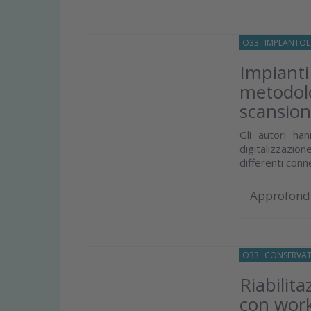
O33
IMPLANTOL
Impianti
metodolo
scansio
Gli autori ha
digitalizzazio
differenti conn
Approfond
O33
CONSERVAT
Riabilita
con work