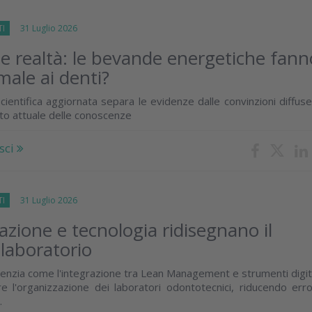
TI
31 Luglio 2026
 e realtà: le bevande energetiche fann
male ai denti?
cientifica aggiornata separa le evidenze dalle convinzioni diffus
ato attuale delle conoscenze
sci
TI
31 Luglio 2026
zione e tecnologia ridisegnano il
 laboratorio
enzia come l'integrazione tra Lean Management e strumenti digit
e l'organizzazione dei laboratori odontotecnici, riducendo erro
.