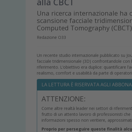
alla CBCT
Una ricerca internazionale ha 
scansione facciale tridimensi
Computed Tomography (CBCT)
Redazione O33
Un recente studio internazionale pubblicato su Jou
facciale tridimensionale (3D) confrontandole c
riferimento. L’obiettivo era duplice: quantificare l
realismo, comfort e usabilità da parte di operatori
LA LETTURA È RISERVATA AGLI ABBONA
ATTENZIONE:
Come altre realtà leader nei settori di riferimen
frutto di un attento lavoro di professionisti ch
informazioni spesso non veritiere, approssimat
Proprio per perseguire queste finalità alc