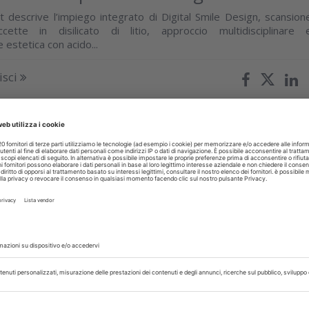
 descrive l’impiego integrato di Digital Smile Design, scansion
accette in disilicato di litio, approccio multidisciplinare 
estetica con acido...
isci
 Luglio 2026
dentale e rischio di malnutrizione negli
icercatori italiani hanno esaminato la relazione tra dentizion
hio nutrizionale negli adulti con almeno 60 anni, utilizzando dat
 livello nazionale...
isci