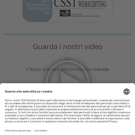
Guarda i nostri video
Il flusso di lavoro dell’odontoiatra chairside
Odontoiatria33