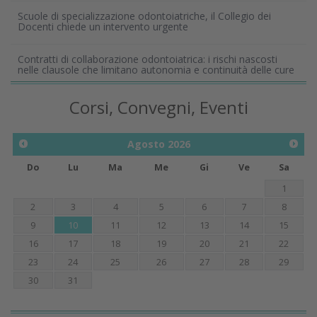
Scuole di specializzazione odontoiatriche, il Collegio dei
Docenti chiede un intervento urgente
Contratti di collaborazione odontoiatrica: i rischi nascosti
nelle clausole che limitano autonomia e continuità delle cure
Corsi, Convegni, Eventi
Agosto
2026
Do
Lu
Ma
Me
Gi
Ve
Sa
1
2
3
4
5
6
7
8
9
10
11
12
13
14
15
16
17
18
19
20
21
22
23
24
25
26
27
28
29
30
31