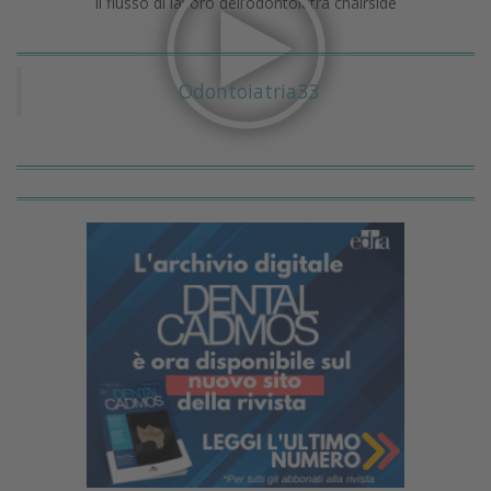
Il flusso di lavoro dell’odontoiatra chairside
Odontoiatria33