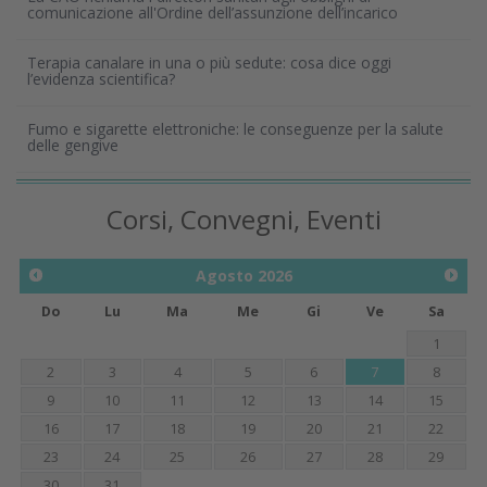
comunicazione all'Ordine dell’assunzione dell’incarico
Terapia canalare in una o più sedute: cosa dice oggi
l’evidenza scientifica?
Fumo e sigarette elettroniche: le conseguenze per la salute
delle gengive
Corsi, Convegni, Eventi
Agosto
2026
Do
Lu
Ma
Me
Gi
Ve
Sa
1
2
3
4
5
6
7
8
9
10
11
12
13
14
15
16
17
18
19
20
21
22
23
24
25
26
27
28
29
30
31