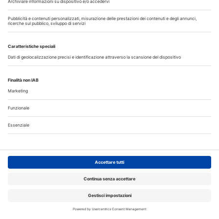
Fumo e sigarette elettroniche: le conseguenze per la salute
delle gengive
Microbioma orale e collutori agli oli essenziali: un alleato per
il controllo del biofilm
Corsi, Convegni, Eventi
Agosto
2026
Do
Lu
Ma
Me
Gi
Ve
Sa
1
2
3
4
5
6
7
8
9
10
11
12
13
14
15
16
17
18
19
20
21
22
23
24
25
26
27
28
29
30
31