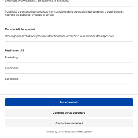
I più letti
La CAO richiama i direttori sanitari agli obblighi di
comunicazione all'Ordine dell’assunzione dell’incarico
Terapia canalare in una o più sedute: cosa dice oggi
l’evidenza scientifica?
Fumo e sigarette elettroniche: le conseguenze per la salute
delle gengive
Microbioma orale e collutori agli oli essenziali: un alleato per
il controllo del biofilm
Corsi, Convegni, Eventi