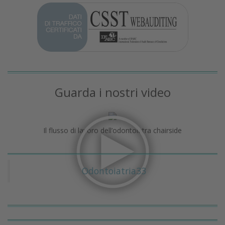
Guarda i nostri video
Il flusso di lavoro dell’odontoiatra chairside
Odontoiatria33