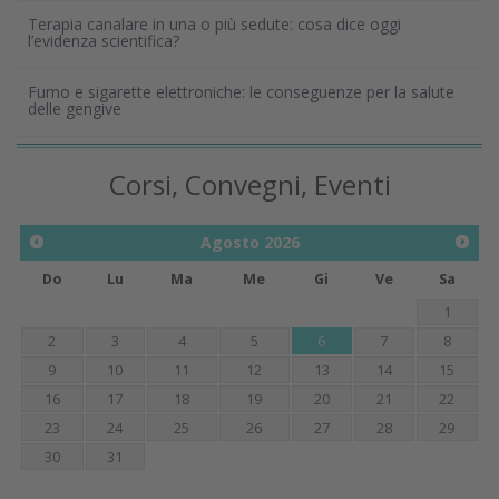
Terapia canalare in una o più sedute: cosa dice oggi
l’evidenza scientifica?
Fumo e sigarette elettroniche: le conseguenze per la salute
delle gengive
Corsi, Convegni, Eventi
Agosto
2026
Do
Lu
Ma
Me
Gi
Ve
Sa
1
2
3
4
5
6
7
8
9
10
11
12
13
14
15
16
17
18
19
20
21
22
23
24
25
26
27
28
29
30
31