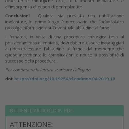
delle ferite chirurgiche orali, al fallimento implantare e
all’insorgenza di quadri di perimplantite.
Conclusioni
Qualora sia prevista una riabilitazione
implantare, in primo luogo è necessario che l’odontoiatra
raccolga informazioni sull’eventuale abitudine al fumo.
I fumatori, in vista di una procedura chirurgica tesa al
posizionamento di impianti, dovrebbero essere incoraggiati
a ridurre/cessare l’abitudine al fumo, dal momento che
questi incrementa le complicazioni e riduce la possibilità di
successo della procedura.
Per continuare la lettura scaricare l'allegato.
doi:
https://doi.org/10.19256/d.cadmos.04.2019.10
OTTIENI L'ARTICOLO IN PDF
ATTENZIONE: