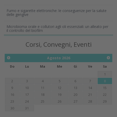
Fumo e sigarette elettroniche: le conseguenze per la salute
delle gengive
Microbioma orale e collutori agli oli essenziali: un alleato per
il controllo del biofilm
Corsi, Convegni, Eventi
Agosto
2026
Do
Lu
Ma
Me
Gi
Ve
Sa
1
2
3
4
5
6
7
8
9
10
11
12
13
14
15
16
17
18
19
20
21
22
23
24
25
26
27
28
29
30
31