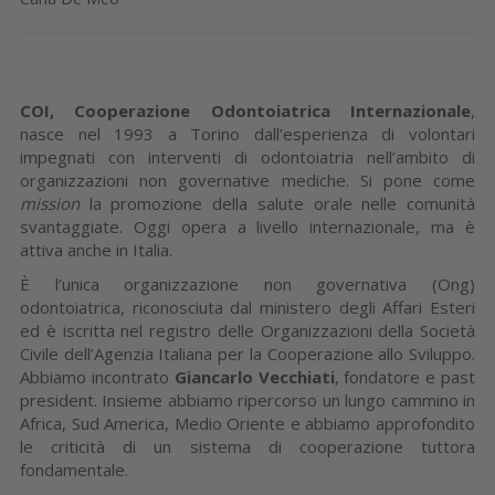
COI, Cooperazione Odontoiatrica Interna­zionale
,
nasce nel 1993 a Torino dall’espe­rienza di volontari
impegnati con interven­ti di odontoiatria nell’ambito di
organizza­zioni non governative mediche. Si pone come
mission
la promozione della salute orale nelle comunità
svantaggiate. Oggi opera a livello internazionale, ma è
attiva anche in Italia.
È l’unica organizzazione non governativa (Ong)
odontoiatrica, rico­nosciuta dal ministero degli Affari Esteri
ed è iscritta nel registro delle Organizzazioni della Società
Civile dell’Agenzia Italiana per la Cooperazione allo Sviluppo.
Abbia­mo incontrato
Giancarlo Vecchiati
, fonda­tore e past
president. Insieme abbiamo ri­percorso un lungo cammino in
Africa, Sud America, Medio Oriente e abbiamo appro­fondito
le criticità di un sistema di coope­razione tuttora
fondamentale.