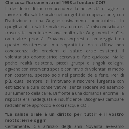
Che cosa l’ha convinta nel 1993 a fondare COI?
Il desiderio di far comprendere la neces­sità di agire in
favore della salute orale nei progetti di cooperazione, con
l’istituzione di una Ong esclusivamente odontoiatri­ca. In
quegli anni, la salute orale era una realtà misconosciuta e
trascurata, non in­teressava molto alle Ong mediche. C’e­
rano altre priorità. Eravamo sorpresi e amareggiati da
questo disinteresse, ma soprattutto dalla diffusa non
conoscenza dei problemi di salute orale esistenti. Il
volontariato odontoiatrico cercava di fare qualcosa. Ma le
poche realtà esistenti, piccoli gruppi o singoli colleghi,
agivano con interventi spot e con l’invio di volon­tari in modo
non costante, spesso solo nel periodo delle ferie. Per di
più, quasi sempre, si limitavano a risolvere l’urgen­za con
estrazioni e cure conservative, senza incidere ad esempio
sull’aumento della carie. Di fronte a una domanda enorme, la
risposta era inadeguata e in­sufficiente. Bisognava cambiare
radical­mente approccio e così nacque COI.
“La salute orale è un diritto per tutti” è il vostro
motto: ieri e oggi?
Certamente. Già all’inizio degli anni No­vanta avevamo