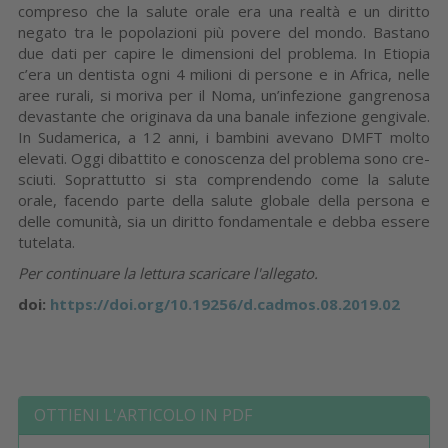
compreso che la salute orale era una realtà e un diritto
negato tra le popolazioni più povere del mondo. Ba­stano
due dati per capire le dimensioni del problema. In Etiopia
c’era un dentista ogni 4 milioni di persone e in Africa, nelle
aree rurali, si moriva per il Noma, un’infe­zione gangrenosa
devastante che origi­nava da una banale infezione gengivale.
In Sudamerica, a 12 anni, i bambini ave­vano DMFT molto
elevati. Oggi dibattito e conoscenza del problema sono cre­
sciuti. Soprattutto si sta comprendendo come la salute
orale, facendo parte della salute globale della persona e
delle co­munità, sia un diritto fondamentale e debba essere
tutelata.
Per continuare la lettura scaricare l'allegato.
doi:
https://doi.org/10.19256/d.cadmos.08.2019.02
OTTIENI L'ARTICOLO IN PDF