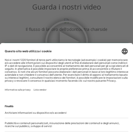
Guarda i nostri video
Il flusso di lavoro dell’odontoiatra chairside
Odontoiatria33