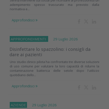
Senna interviene sui social per ricordare ai professionisti un
adempimento spesso trascurato ma previsto dalla
normativa e...
Approfondisci
APPROFONDIMENTI
29 Luglio 2026
Disinfettare lo spazzolino: i consigli da
dare ai pazienti
Uno studio clinico pilota ha confrontato tre diverse soluzioni
di uso comune per valutare la loro capacità di ridurre la
contaminazione batterica delle setole dopo l'utilizzo
quotidiano dello...
Approfondisci
AZIENDE
29 Luglio 2026