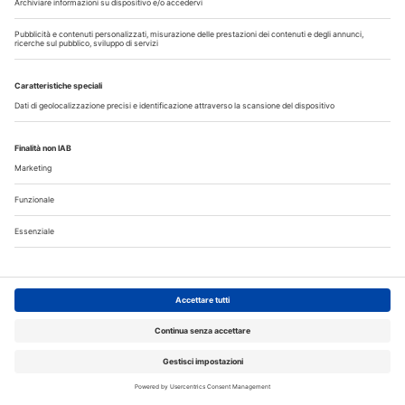
Odontoiatria33