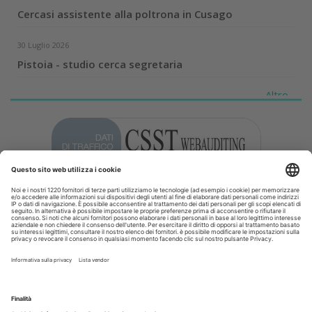
Cercasi assistente alla poltrona in Cusago
30 Luglio 2026
Pistoia - studio cerca segretaria
Altro...
Guarda i nostri video
Il flusso di lavoro dell’odontoiatra chairside