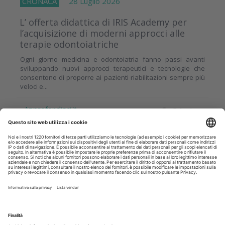
CRONACA
28 Luglio 2026
L’ offerta didattica di IRIS Academy per
l’acquisizione di moderni approcci alle
terapie odontoiatriche
Ogni giorno medicina e odontoiatria fanno passi avanti
sviluppando nuovi approcci terapeutici e tecnologie che
consentono di proporre ai pazienti riabilitazioni sempre più
veloci e...
Approfondisci