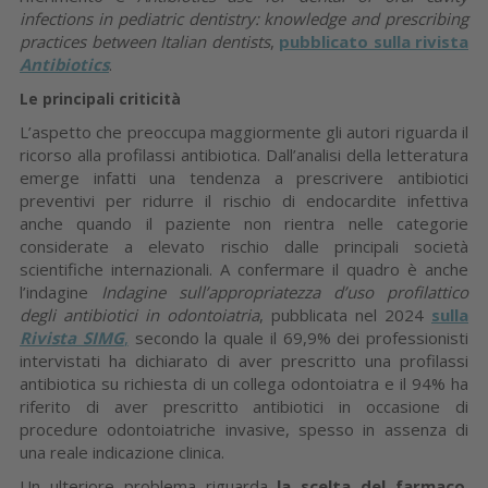
infections in pediatric dentistry: knowledge and prescribing
practices between Italian dentists
,
pubblicato sulla rivista
Antibiotics
.
Le principali criticità
L’aspetto che preoccupa maggiormente gli autori riguarda il
ricorso alla profilassi antibiotica. Dall’analisi della letteratura
emerge infatti una tendenza a prescrivere antibiotici
preventivi per ridurre il rischio di endocardite infettiva
anche quando il paziente non rientra nelle categorie
considerate a elevato rischio dalle principali società
scientifiche internazionali. A confermare il quadro è anche
l’indagine
Indagine sull’appropriatezza d’uso profilattico
degli antibiotici in odontoiatria
, pubblicata nel 2024
sulla
Rivista SIMG
,
secondo la quale il 69,9% dei professionisti
intervistati ha dichiarato di aver prescritto una profilassi
antibiotica su richiesta di un collega odontoiatra e il 94% ha
riferito di aver prescritto antibiotici in occasione di
procedure odontoiatriche invasive, spesso in assenza di
una reale indicazione clinica.
Un ulteriore problema riguarda
la scelta del farmaco
.