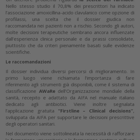
Nello stesso studio il 70,8% dei prescrittori ha indicato
l’associazione amoxicillina-acido clavulanico come opzione di
profilassi, una scelta che il dossier giudica non
raccomandata nei pazienti non a rischio. Secondo gli autori,
molte decisioni terapeutiche sembrano ancora influenzate
dall’esperienza clinica personale e da prassi consolidate,
piuttosto che da criteri pienamente basati sulle evidenze
scientifiche.
Le raccomandazioni
Il dossier individua diversi percorsi di miglioramento. In
primo luogo viene richiamata l’importanza di fare
riferimento agli strumenti già disponibili, come il sistema di
classificazione
AWaRe
dell’Organizzazione mondiale della
sanità, recepito e adattato da AIFA nel manuale italiano
dedicato agli antibiotici. Viene inoltre segnalata
l’applicazione gratuita
“Firstline – Clinical decisions”
,
sviluppata da AIFA per supportare le decisioni prescrittive
degli operatori sanitari.
Nel documento viene sottolineata la necessità di rafforzare
la formazione universitaria e la formazione continua sull’uso