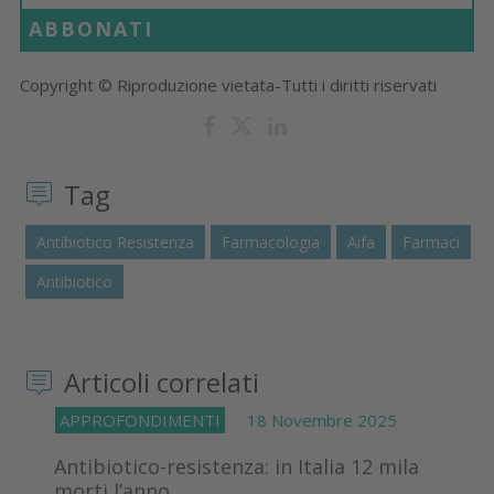
ABBONATI
Copyright © Riproduzione vietata-Tutti i diritti riservati
Tag
Antibiotico Resistenza
Farmacologia
Aifa
Farmaci
Antibiotico
Articoli correlati
APPROFONDIMENTI
18 Novembre 2025
Antibiotico-resistenza: in Italia 12 mila
morti l’anno