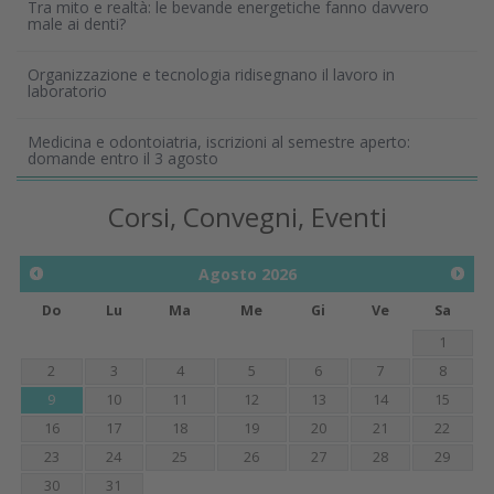
Tra mito e realtà: le bevande energetiche fanno davvero
male ai denti?
Organizzazione e tecnologia ridisegnano il lavoro in
laboratorio
Medicina e odontoiatria, iscrizioni al semestre aperto:
domande entro il 3 agosto
Corsi, Convegni, Eventi
Agosto
2026
Do
Lu
Ma
Me
Gi
Ve
Sa
1
2
3
4
5
6
7
8
9
10
11
12
13
14
15
16
17
18
19
20
21
22
23
24
25
26
27
28
29
30
31