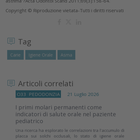
asthma”?Acta Odontol Scand 2011;69(3):158-64.
Copyright © Riproduzione vietata-Tutti i diritti riservati
Tag
Carie
Igiene Orale
Asma
Articoli correlati
O33
PEDODONZIA
21 Luglio 2026
I primi molari permanenti come
indicatori di salute orale nel paziente
pediatrico
Una ricerca ha esplorato le correlazioni tra l'accumulo di
placca sui solchi occlusali, lo stato di igiene orale