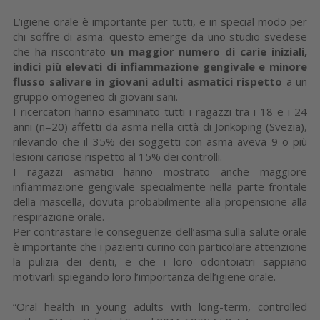
L’igiene orale è importante per tutti, e in special modo per
chi soffre di asma: questo emerge da uno studio svedese
che ha riscontrato
un maggior numero di carie iniziali,
indici più elevati di infiammazione gengivale e minore
flusso salivare in giovani adulti asmatici rispetto
a un
gruppo omogeneo di giovani sani.
I ricercatori hanno esaminato tutti i ragazzi tra i 18 e i 24
anni (n=20) affetti da asma nella città di Jönköping (Svezia),
rilevando che il 35% dei soggetti con asma aveva 9 o più
lesioni cariose rispetto al 15% dei controlli.
I ragazzi asmatici hanno mostrato anche maggiore
infiammazione gengivale specialmente nella parte frontale
della mascella, dovuta probabilmente alla propensione alla
respirazione orale.
Per contrastare le conseguenze dell’asma sulla salute orale
è importante che i pazienti curino con particolare attenzione
la pulizia dei denti, e che i loro odontoiatri sappiano
motivarli spiegando loro l’importanza dell’igiene orale.
“Oral health in young adults with long-term, controlled