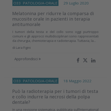
O33
PATOLOGIA-ORALE
29 Luglio 2020
Melatonina per ridurre la comparsa di
mucosite orale in pazienti in terapia
antitumorale
I tumori della testa e del collo sono oggi purtroppo
comuni e gli approcci multidisciplinari sono rappresentati
da chirurgia, chemioterapia e radioterapia. Tuttavia, la...
di
Lara Figini
Approfondisci
O33
PATOLOGIA-ORALE
18 Maggio 2022
Può la radioterapia per i tumori di testa
e collo indurre la necrosi della polpa
dentale?
In una revisione sistematica, pubblicata sull’International