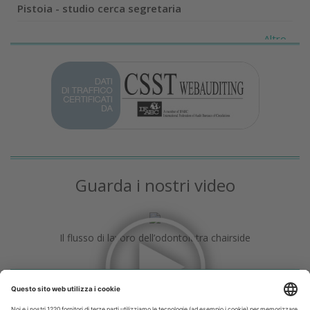
Pistoia - studio cerca segretaria
Altro...
Guarda i nostri video
Il flusso di lavoro dell’odontoiatra chairside
Odontoiatria33