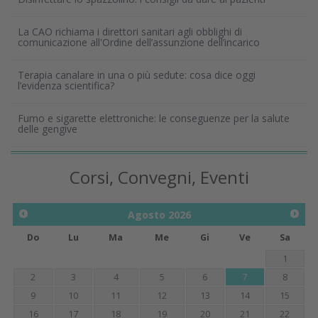
La CAO richiama i direttori sanitari agli obblighi di
comunicazione all'Ordine dell’assunzione dell’incarico
Terapia canalare in una o più sedute: cosa dice oggi
l’evidenza scientifica?
Fumo e sigarette elettroniche: le conseguenze per la salute
delle gengive
Corsi, Convegni, Eventi
Agosto
2026
Do
Lu
Ma
Me
Gi
Ve
Sa
1
2
3
4
5
6
7
8
9
10
11
12
13
14
15
16
17
18
19
20
21
22