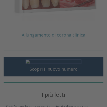
Allungamento di corona clinica
Scopri il nuovo numero
I più letti
Disinfettare lo spazzolino: i consigli da dare ai pazienti