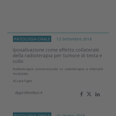
PATOLOGIA-ORALE
12 Settembre 2018
Iposalivazione come effetto collaterale
della radioterapia per tumore di testa e
collo
Radioterapia convenzionale vs radioterapia a intensità
modulata
di
Lara Figini
Approfondisci
PATOLOGIA-ORALE
21 Giugno 2018