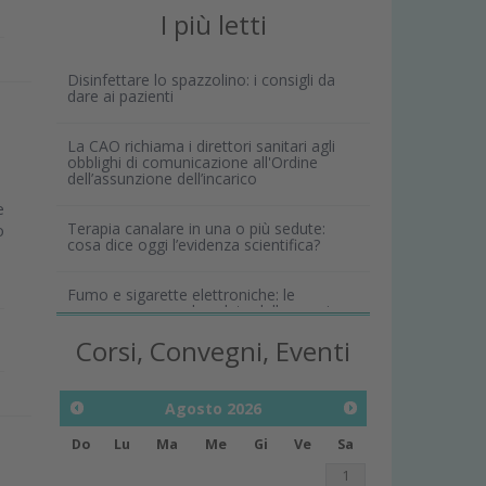
I più letti
Disinfettare lo spazzolino: i consigli da
dare ai pazienti
La CAO richiama i direttori sanitari agli
obblighi di comunicazione all'Ordine
dell’assunzione dell’incarico
e
Terapia canalare in una o più sedute:
o
cosa dice oggi l’evidenza scientifica?
Fumo e sigarette elettroniche: le
conseguenze per la salute delle gengive
Corsi, Convegni, Eventi
Agosto
2026
Do
Lu
Ma
Me
Gi
Ve
Sa
1