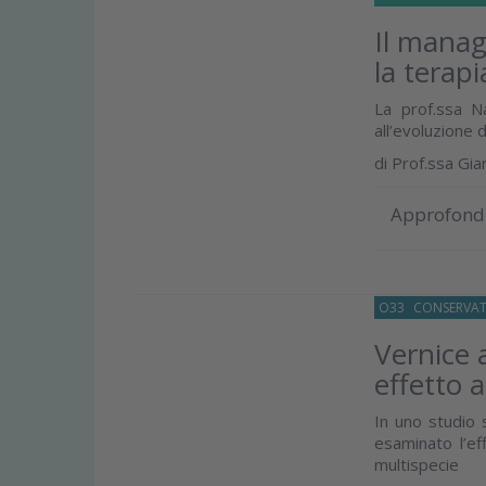
Il manag
la terapi
La prof.ssa N
all’evoluzione 
di
Prof.ssa Gia
Approfond
O33
CONSERVAT
Vernice 
effetto 
In uno studio s
esaminato l’ef
multispecie