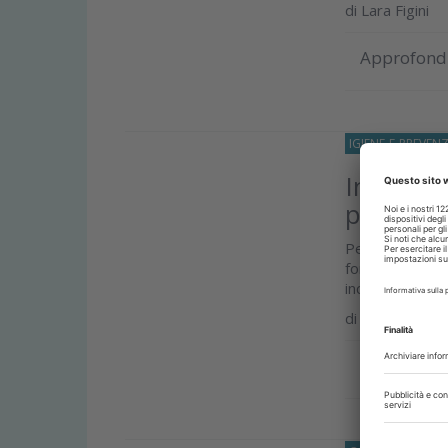
di
Lara Figini
Approfond
IGIENE-E-PREVEN
Innovazio
prevenz
Per la prof.ssa
fondamentale 
incentrate non 
di
Prof.ssa Gia
Approfond