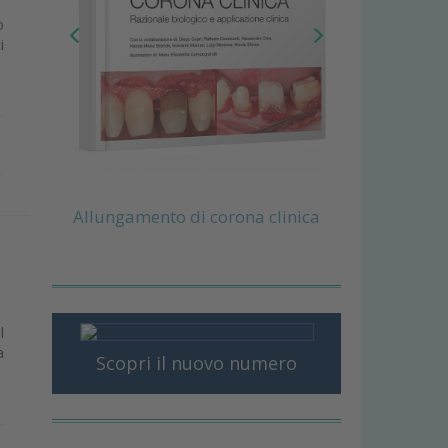
o
i
Allungamento di corona clinica
l
a
Scopri il nuovo numero