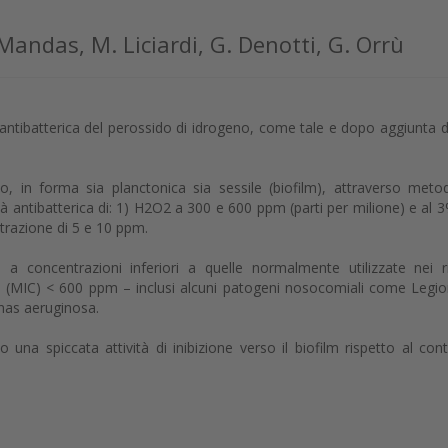
 Mandas, M. Liciardi, G. Denotti, G. Orrù
tà antibatterica del perossido di idrogeno, come tale e dopo aggiunta di
, in forma sia planctonica sia sessile (biofilm), attraverso meto
ità antibatterica di: 1) H2O2 a 300 e 600 ppm (parti per milione) e al 3
ntrazione di 5 e 10 ppm.
 a concentrazioni inferiori a quelle normalmente utilizzate nei ri
n (MIC) < 600 ppm – inclusi alcuni patogeni nosocomiali come Legio
as aeruginosa.
 una spiccata attività di inibizione verso il biofilm rispetto al cont