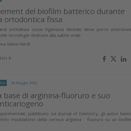
ement del biofilm batterico durante
a ortodontica fissa
ardi sottolinea come l’igienista dentale deve porre attenzion
delle tecnologie dedicate alla salute orale
nna Maria Nardi
isci
IVA
06 Maggio 2022
a base di arginina-fluoruro e suo
anticariogeno
perimentale, pubblicato sul Journal of Dentistry, gli autori hann
fetto modulatorio della vernice arginina - fluoruro su un biofil