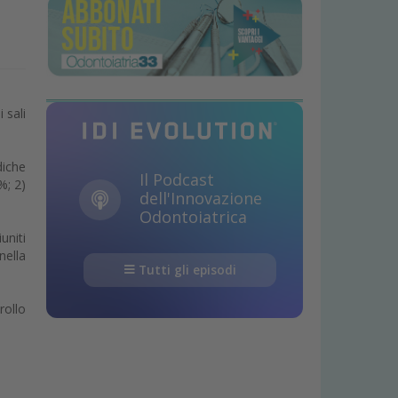
 sali
diche
Il Podcast
%; 2)
dell'Innovazione
Odontoiatrica
uniti
nella
Tutti gli episodi
rollo