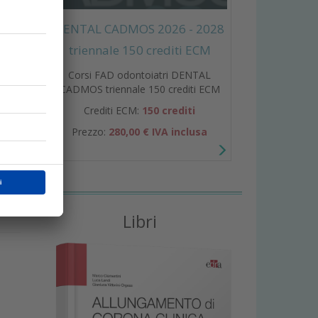
DENTAL CADMOS 2026 - 2028
triennale 150 crediti ECM
Corsi FAD odontoiatri DENTAL
CADMOS triennale 150 crediti ECM
l
Crediti ECM:
150 crediti
a
Prezzo:
280,00 € IVA inclusa
Libri