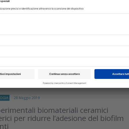
IA
31 Marzo 2021
one della rimozione del biofilm da
anali collaterali mediante diverse
di irrigazione
analare è uno dei più importanti step del trattamento canalare e i
cipale è eliminare i microrganismi, che spesso aderiscono all
isci
OGIA
28 Maggio 2019
erimentali biomateriali ceramici
rici per ridurre l’adesione del biofilm
nti