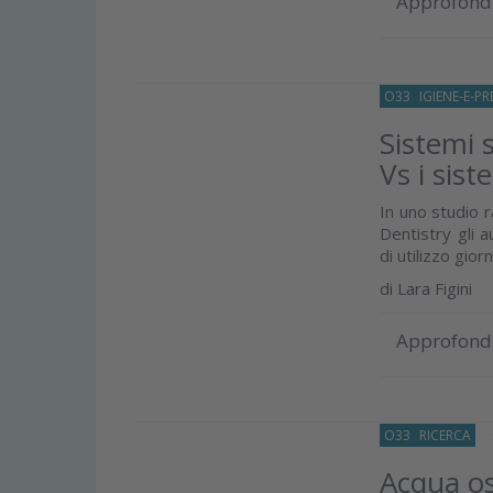
Approfond
O33
IGIENE-E-P
Sistemi 
Vs i sist
In uno studio r
Dentistry gli a
di utilizzo giorn
di
Lara Figini
Approfond
O33
RICERCA
09
Acqua oss