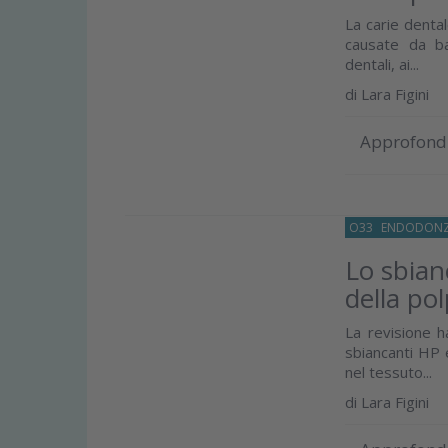
La carie dental
causate da bat
dentali, ai...
di
Lara Figini
Approfond
O33
ENDODONZ
Lo sbian
della po
La revisione ha
sbiancanti HP 
nel tessuto...
di
Lara Figini