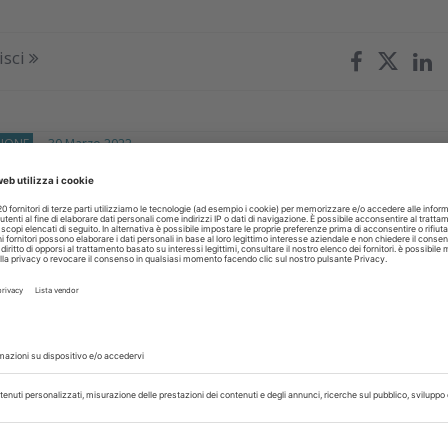
isci
ZIONE
30 Marzo 2022
ne dei protocolli operativi clinici di
ione
 Nardi il punto focale è l’approccio clinico tailor-made: element
che deve portare l’operatore a scelte opportune protocollar
sulla patologia ma...
nna Maria Nardi
isci