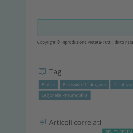
Copyright © Riproduzione vietata-Tutti i diritti rise
Tag
Biofilm
Perossido Di Idrogeno
Disinfezio
Legionella Pneumophila
Articoli correlati
IGIENISTI-DENTAL