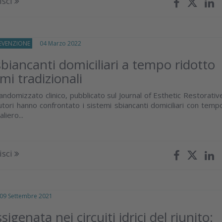
isci
REVENZIONE
04 Marzo 2022
sbiancanti domiciliari a tempo ridotto
emi tradizionali
andomizzato clinico, pubblicato sul Journal of Esthetic Restorativ
utori hanno confrontato i sistemi sbiancanti domiciliari con temp
aliero...
isci
 Settembre 2021
igenata nei circuiti idrici del riunito: