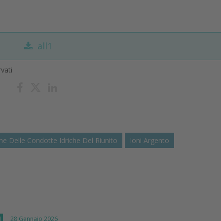
all1
rvati
ne Delle Condotte Idriche Del Riunito
Ioni Argento
I
28 Gennaio 2026