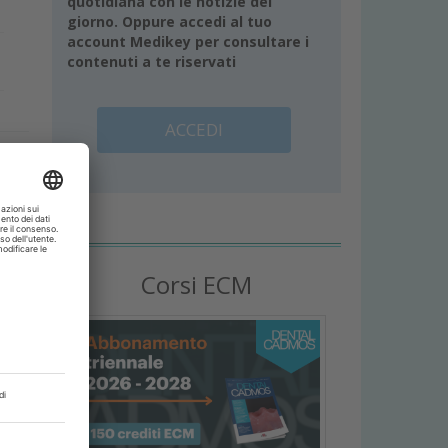
quotidiana con le notizie del
giorno. Oppure accedi al tuo
account Medikey per consultare i
contenuti a te riservati
ACCEDI
o
i
Corsi ECM