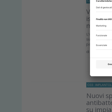
O33
ENDODONZ
Valutazi
istmi e c
modalità 
L’irrigazione c
suo scopo prin
parete del...
di
Lara Figini
Approfond
O33
IMPLANTOL
Nuovi sp
antibatte
su impia