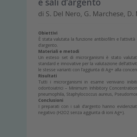
e sali d’argento
di S. Del Nero, G. Marchese, D.
Obiettivi
È stata valutata la funzione antibiofilm e l’attivi
d’argento.
Materiali e metodi
Un esteso set di microrganismi è stato valutato
standard e innovative per la valutazione dell’attiv
le stesse varianti con l’aggiunta di Ag+ alla conce
Risultati
Tutti i microrganismi in esame venivano inibiti
odontoiatrici – Minimum Inhibitory Concentratio
pneumophila, Staphylococcus aureus, Pseudomon
Conclusioni
I preparati con i sali d’argento hanno evidenziato
negativo (H2O2 senza aggiunta di ioni Ag+).