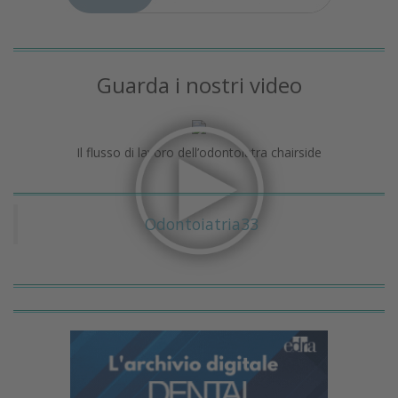
Guarda i nostri video
Il flusso di lavoro dell’odontoiatra chairside
Odontoiatria33