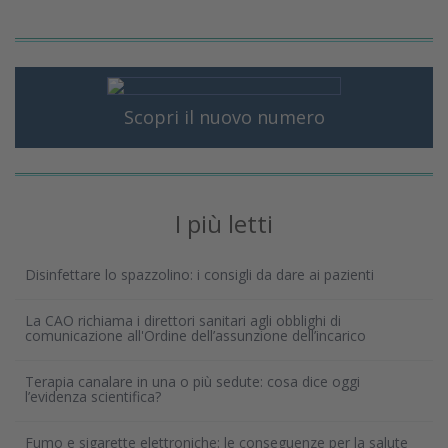
Scopri il nuovo numero
I più letti
Disinfettare lo spazzolino: i consigli da dare ai pazienti
La CAO richiama i direttori sanitari agli obblighi di
comunicazione all'Ordine dell’assunzione dell’incarico
Terapia canalare in una o più sedute: cosa dice oggi
l’evidenza scientifica?
Fumo e sigarette elettroniche: le conseguenze per la salute