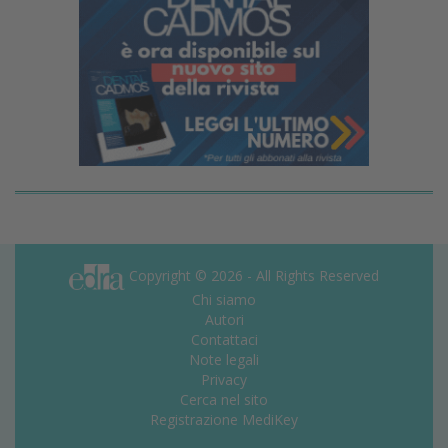
Copyright © 2026 - All Rights Reserved
Chi siamo
Autori
Contattaci
Note legali
Privacy
Cerca nel sito
Registrazione MediKey