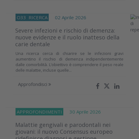
O33
RICERCA
02 Aprile 2026
Severe infezioni e rischio di demenza:
nuove evidenze e il ruolo inatteso della
carie dentale
Una ricerca cerca di chiarire se le infezioni gravi
aumentino il rischio di demenza indipendentemente
dalle comorbilità. L’obiettivo è comprendere il peso reale
delle malattie, incluse quelle...
Approfondisci
APPROFONDIMENTI
30 Aprile 2026
Malattie gengivali e parodontali nei
giovani: il nuovo Consensus europeo
ridefinisce diagnosi e gestione