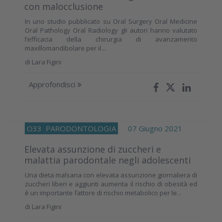
con malocclusione
In uno studio pubblicato su Oral Surgery Oral Medicine
Oral Pathology Oral Radiology gli autori hanno valutato
l’efficacia della chirurgia di avanzamento
maxillomandibolare per il...
di
Lara Figini
Approfondisci
O33
PARODONTOLOGIA
07 Giugno 2021
Elevata assunzione di zuccheri e
malattia parodontale negli adolescenti
Una dieta malsana con elevata assunzione giornaliera di
zuccheri liberi e aggiunti aumenta il rischio di obesità ed
è un importante fattore di rischio metabolico per le...
di
Lara Figini