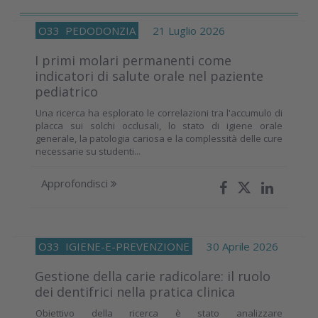
O33
PEDODONZIA
21 Luglio 2026
I primi molari permanenti come
indicatori di salute orale nel paziente
pediatrico
Una ricerca ha esplorato le correlazioni tra l'accumulo di
placca sui solchi occlusali, lo stato di igiene orale
generale, la patologia cariosa e la complessità delle cure
necessarie su studenti...
Approfondisci
O33
IGIENE-E-PREVENZIONE
30 Aprile 2026
Gestione della carie radicolare: il ruolo
dei dentifrici nella pratica clinica
Obiettivo della ricerca è stato analizzare