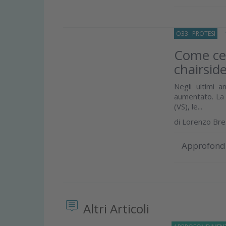
O33
PROTESI
16
Come ce
chairsid
Negli ultimi a
aumentato. La sc
(VS), le...
di
Lorenzo Bre
Approfond
Altri Articoli