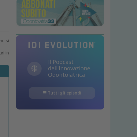
he si
ri in
Il Podcast
dell'Innovazione
Odontoiatrica
Tutti gli episodi