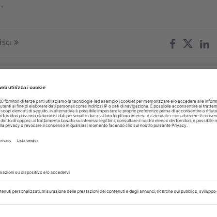
..
isci
OMENICA
22 Maggio 2023
ntazione adesiva: un mondo
sciuto
i nuovi materiali abbiano problemi di cementazione? L’avvento de
biato i criteri della cementazione? Due domande a cui il prof
i dare una risposta....
liani
isci