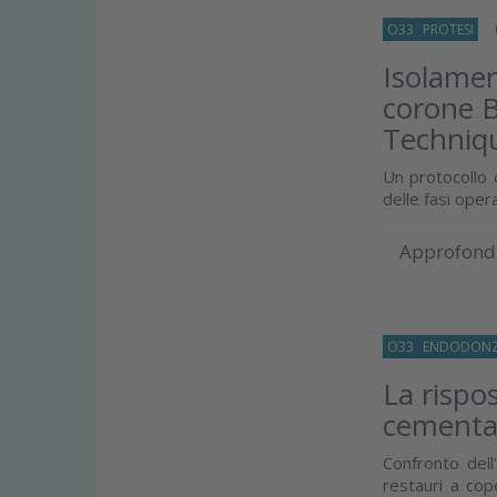
O33
PROTESI
05
Isolamen
corone B
Techniq
Un protocollo c
delle fasi opera
Approfond
O33
ENDODONZ
La rispo
cementa
Confronto dell
restauri a cop