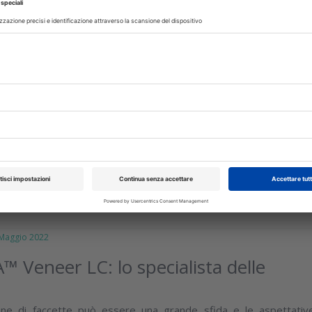
IVA
07 Aprile 2023
alla dentina: diversi sistemi adesivi di
enerazione a confronto
n vitro, che verrà pubblicato sul Journal of Dentistry, gli autor
to le proprietà adesive alla dentina di tre adesivi etch-and-rins
gone con...
isci
aggio 2022
 Veneer LC: lo specialista delle
ne di faccette può essere una grande sfida e le aspettativ