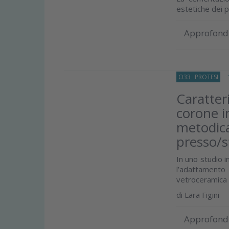
estetiche dei p
Approfond
O33
PROTESI
15
Caratter
corone in
metodic
presso/
In uno studio i
l’adattament
vetroceramica al 
di
Lara Figini
Approfond