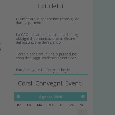
I più letti
Disinfettare lo spazzolino: i consigli da
dare ai pazienti
La CAO richiama i direttori sanitari agli
obblighi di comunicazione all'Ordine
dell’assunzione dell’incarico
e
a
Terapia canalare in una o più sedute:
cosa dice oggi l’evidenza scientifica?
Fumo e sigarette elettroniche: le
conseguenze per la salute delle gengive
Corsi, Convegni, Eventi
Agosto
2026
Do
Lu
Ma
Me
Gi
Ve
Sa
1