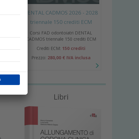
DENTAL CADMOS 2026 - 2028
triennale 150 crediti ECM
Corsi FAD odontoiatri DENTAL
CADMOS triennale 150 crediti ECM
i
Crediti ECM:
150 crediti
e
Prezzo:
280,00 € IVA inclusa
Libri
e