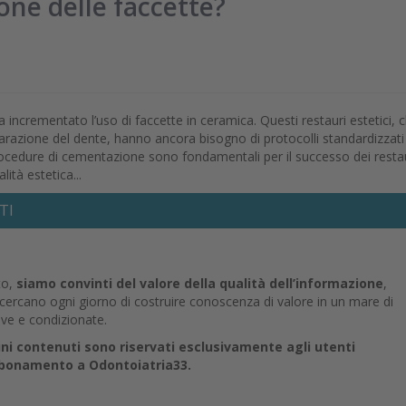
ne delle faccette?
ha incrementato l’uso di faccette in ceramica. Questi restauri estetici, c
parazione del dente, hanno ancora bisogno di protocolli standardizzati
ocedure di cementazione sono fondamentali per il successo dei restau
ità estetica...
TI
to,
siamo convinti del valore della qualità dell’informazione
,
e cercano ogni giorno di costruire conoscenza di valore in un mare di
ive e condizionate.
uni contenuti sono riservati esclusivamente agli utenti
abbonamento a Odontoiatria33.