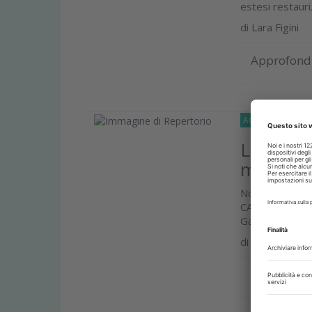
estesi restauri.
di
Lara Figini
Approfond
AGORA-DELLA-D
La ceme
miscono
Non pensi che 
CAD/CAM ha cam
Gagliani tenta d
di
Massimo Gag
Approfond