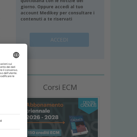
quotidiana con le notizie del
giorno. Oppure accedi al tuo
account Medikey per consultare i
contenuti a te riservati
ACCEDI
l
Corsi ECM
.