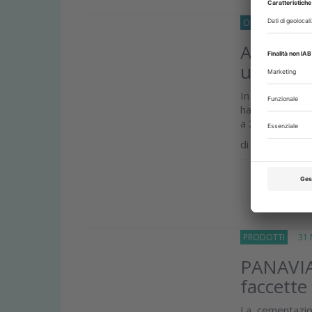
O33
CONSERVAT
Adesione 
ultima g
In uno studio i
hanno confronta
a 2 fasi a para
di
Lara Figini
Approfond
PRODOTTI
31 M
PANAVIA™
faccette
La cementazio