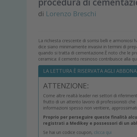
procedura di cementazio
di
Lorenzo Breschi
La richiesta crescente di sorrisi belli e armoniosi 
dice siano minimamente invasivi in termini di pre
quando si tratta di cementazione.È noto che le pr
ceramica: il cemento resinoso contribuisce alla qual
LA LETTURA È RISERVATA AGLI ABBONA
ATTENZIONE:
Come altre realtà leader nei settori di riferimen
frutto di un attento lavoro di professionisti ch
informazioni spesso non veritiere, approssimat
Proprio per perseguire queste finalità alc
registrati a Medikey e possessori di un 
Se hai un codice coupon,
clicca qui