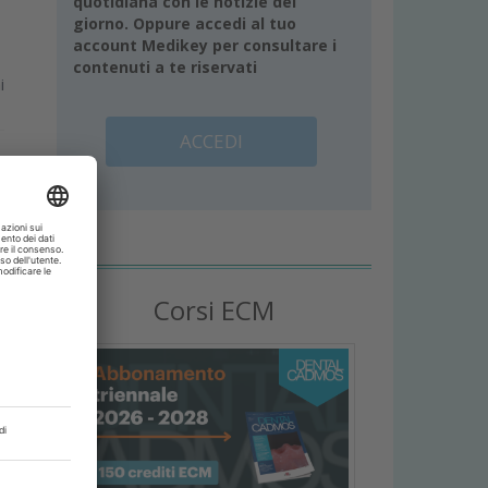
quotidiana con le notizie del
giorno. Oppure accedi al tuo
account Medikey per consultare i
contenuti a te riservati
i
ACCEDI
Corsi ECM
e