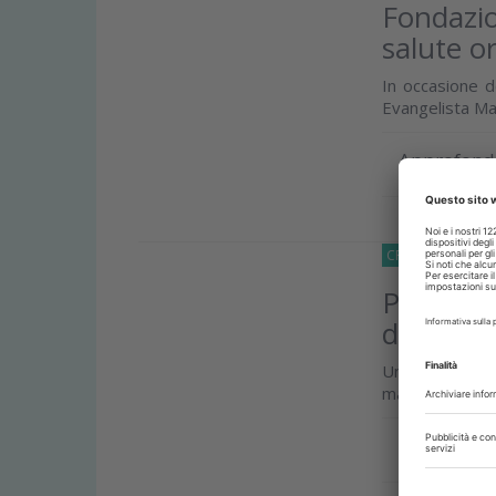
Fondazio
salute or
In occasione d
Evangelista Man
Approfond
CRONACA
07 Ot
Progetto 
dalla gr
Un’iniziativa 
mamme e dei lo
Approfond