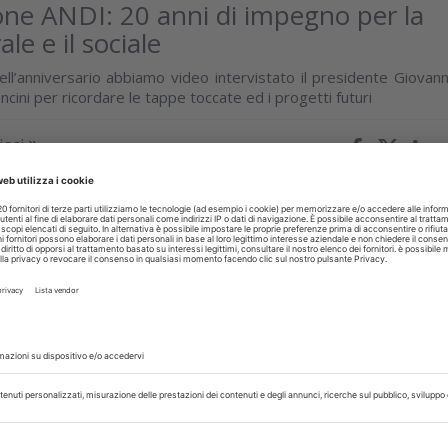
ne ANDI: 20 anni di impegno per la
ale e il sociale
ell’anniversario abbiamo video intervistato il presidente Giovann
cini per ricordare le tappe toccate ed i progetti futuri
isci
tobre 2025
‘’Salute Orale’’: la prevenzione inizia
avidanza
di Fondazione ANDI ETS e COI per tutelare la salute delle futur
ro bambini. Ecco come i dentisti possono aderire
isci