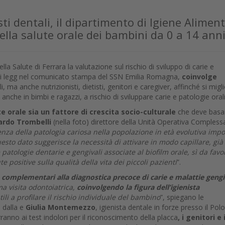
i
sti dentali, il dipartimento di Igiene Aliment
ella salute orale dei bambini da 0 a 14 ann
lla Salute di Ferrara la valutazione sul rischio di sviluppo di carie e
, si legg nel comunicato stampa del SSN Emilia Romagna,
coinvolge
li, ma anche nutrizionisti, dietisti, genitori e caregiver, affinché si migli
 anche in bimbi e ragazzi, a rischio di sviluppare carie e patologie oral
e orale sia un fattore di crescita socio-culturale
che deve basar
ardo Trombelli
(nella foto) direttore della Unità Operativa Complessa
alenza della patologia cariosa nella popolazione in età evolutiva imp
uesto dato suggerisce la necessità di attivare in modo capillare, già
 patologie dentarie e gengivali associate al biofilm orale, sì da favo
e positive sulla qualità della vita dei piccoli pazienti
”.
 complementari alla diagnostica precoce di carie e malattie gengi
a visita odontoiatrica,
coinvolgendo la figura dell’igienista
tili a profilare il rischio individuale del bambino
”, spiegano le
e dalla e
Giulia Montemezzo
, igienista dentale in forze presso il Polo
ranno ai test indolori per il riconoscimento della placca
, i genitori e 