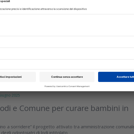
ttembre 2025
 cittadini europei ha esigenze di cure
he insoddisfatte, meglio in Italia
revalentemente economiche e culturali. In Italia la percentuale d
atte tocca in media il 4.6% della popolazione ma sale al 12% pe
..
isci
iugno 2025
odi e Comune per curare bambini in
ino a sorridere” il progetto attivato tra amministrazione comunal
egli odontoiatri di lodi intitolato