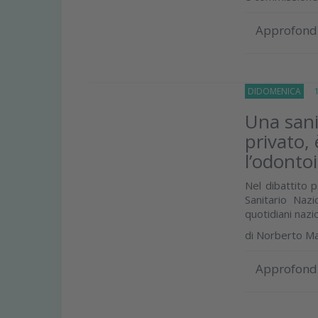
Approfond
DIDOMENICA
10
Una sani
privato,
l’odonto
Nel dibattito p
Sanitario Naz
quotidiani nazio
di
Norberto M
Approfond