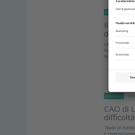
INCHIESTE
02 Se
Il 6% dei
dentistic
Le cause sono p
cure insoddisf
quella a rischio.
Approfond
CRONACA
04 G
CAO di L
difficoltà
“Aiuta un bamb
e commissione d