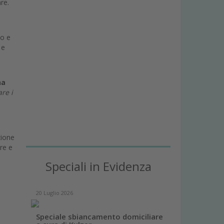
are.
po e
 e
na
are i
zione
ire e
Speciali in Evidenza
20 Luglio 2026
Speciale sbiancamento domiciliare