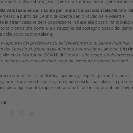
ita e sulle migliori strategie di igiene orale domiciliare e igiene aliment
ella
valutazione del rischio per malattia parodontale
valutata dal
e messo a punto dal Centro di Ricerca per lo Studio delle Malattie
 la stratificazione della popolazione in base alla possibilità di svilup
toria cronica che porta alla distruzione del sostegno osseo del dente
 della popolazione italiana).
 l’apporto dei professionisti del Dipartimento di Sanità Pubblica
ste del Servizio di Igiene degli Alimenti e Nutrizione
- anticipa
Cristi
ne Alimenti e Nutrizione (SCIAN) di Ferrara -
allo scopo sia di intercett
e malattie ad essa correlate, ai quali verranno proposti percorsi
recocemente in età pediatrica, spiegno gli esperti, permetteranno al
liorare il proprio stile di vita, tutelando così la sua salute. La promo
 di una dieta appropriata, rappresentano tutti fattori importanti per favor
rvati