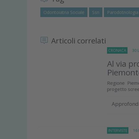
Odontoiatria Sociale
Ssn
Parodotnologia
Articoli correlati
CRONACA
30 Lu
Al via pr
Piemont
Regione Piemo
progetto scree
Approfond
INTERVISTE
16 D