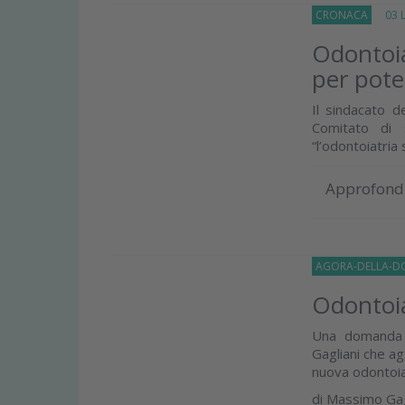
CRONACA
03 Lu
Odontoia
per poter
Il sindacato d
Comitato di 
“l’odontoiatria
Approfond
AGORA-DELLA-D
Odontoiat
Una domanda di
Gagliani che a
nuova odontoia
di
Massimo Gag