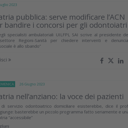
glio 2023
tria pubblica: serve modificare l’ACN
 bandire i concorsi per gli odontoiatri
egli specialisti ambulatoriali UILFPL SAI scrive al presidente de
settore Regioni-Sanità per chiedere interventi e denuncia
 sociale è allo sbando”
isci
OMENICA
26 Giugno 2023
ria nell’anziano: la voce dei pazienti
 servizio odontoiatrico domiciliare esisterebbe, dice il prof
ggiunge: basterebbe un piccolo programma fatto seriamente e un
tria “accessibile”
liani