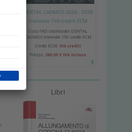
DENTAL CADMOS 2026 - 2028
triennale 150 crediti ECM
Corsi FAD odontoiatri DENTAL
CADMOS triennale 150 crediti ECM
i
Crediti ECM:
150 crediti
r
Prezzo:
280,00 € IVA inclusa
Libri
e