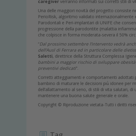
caregiver
verranno informati sui corretti stili di v
Una delle maggiori novità del progetto consiste n
PerioRisk, algoritmo validato internazionalmente 
Parodontali e Peri-implantari di UNIFE che consente
progressione della parodontite (malattia infiamma
che colpisce in forma moderata-severa il 50% circa
“
Dal prossimo settembre l’intervento vedrà anche
dell’Ausl di Ferrara ed in particolare delle dieti
Saletti
, direttrice della Struttura Complessa Igie
bambini a maggior rischio di sviluppare obesità 
preventivi dedicati
”.
Corretti atteggiamenti e comportamenti adottati p
bambino di maturare le decisioni più̀ idonee per mig
dell’allattamento al seno, di stili di vita salutari,
mantenere una buona salute generale e orale.
Copyright © Riproduzione vietata-Tutti i diritti rise
Tag