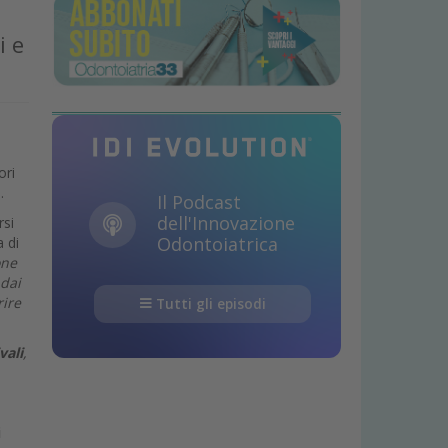
i e
i
ori
i.
Il Podcast
dell'Innovazione
si
Odontoiatrica
 di
one
 dai
rire
Tutti gli episodi
vali
,
i