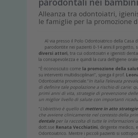
parodontali nei bambin
Alleanza tra odontoiatri, igieni
le famiglie per la promozione d
Al via presso il Polo Odontoiatrico della Casa de
parodontite nei pazienti 0-14 anni.Il progetto
diversi attori
, tra cui odontoiatri e igienisti denta
la consapevolezza e quindi la cura dell’igiene orale
“È riconosciuto come
la promozione della salut
su interventi multidisciplinari”, spiega il prof.
Leon
Odontoiatria provinciale.“
In Italia l’elevata prev
di definire tale popolazione a rischio di carie: q
primi anni di vita, strategie di prevenzione delle
un miglior livello di salute con importanti ricadut
“
L’obiettivo è quello di
mettere in atto strategie
che avviene clinicamente nel contesto della prim
dentale
per la raccolta di tutte le informazioni u
dott.sse
Renata Vecchiatini
, dirigente medico, 
Odontoiatrico. Mentre i piccoli pazienti si sottopor